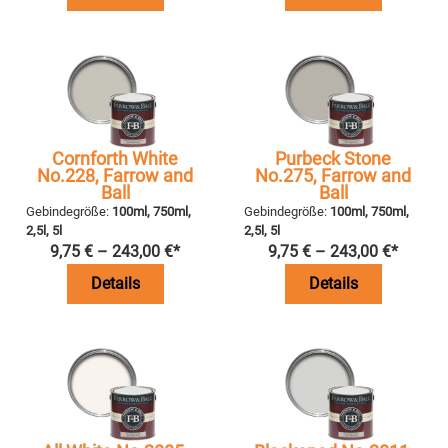
Cornforth White
Purbeck Stone
No.228, Farrow and
No.275, Farrow and
Ball
Ball
Gebindegröße:
100ml, 750ml,
Gebindegröße:
100ml, 750ml,
2,5l, 5l
2,5l, 5l
9,75
€
–
243,00
€
*
9,75
€
–
243,00
€
*
Details
Details