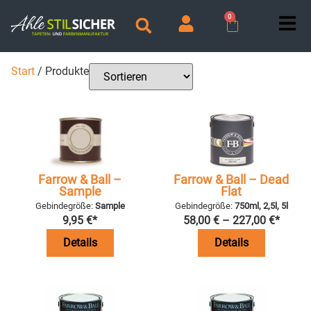
0
Start
/ Produkte
Farrow & Ball –
Farrow & Ball – Dead
Sample
Flat
Gebindegröße:
Sample
Gebindegröße:
750ml, 2,5l, 5l
9,95
€
*
58,00
€
–
227,00
€
*
Details
Details