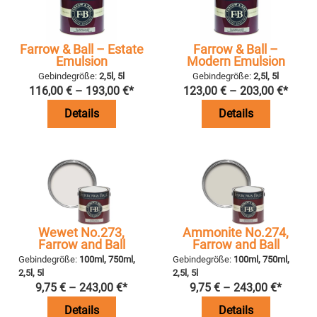
Farrow & Ball – Estate
Farrow & Ball –
Emulsion
Modern Emulsion
Gebindegröße:
2,5l, 5l
Gebindegröße:
2,5l, 5l
116,00
€
–
193,00
€
*
123,00
€
–
203,00
€
*
Details
Details
Wewet No.273,
Ammonite No.274,
Farrow and Ball
Farrow and Ball
Gebindegröße:
100ml, 750ml,
Gebindegröße:
100ml, 750ml,
2,5l, 5l
2,5l, 5l
9,75
€
–
243,00
€
*
9,75
€
–
243,00
€
*
Details
Details