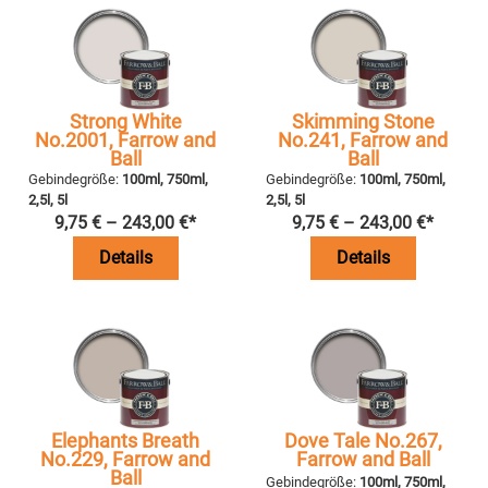
Strong White
Skimming Stone
No.2001, Farrow and
No.241, Farrow and
Ball
Ball
Gebindegröße:
100ml, 750ml,
Gebindegröße:
100ml, 750ml,
2,5l, 5l
2,5l, 5l
9,75
€
–
243,00
€
*
9,75
€
–
243,00
€
*
Details
Details
Elephants Breath
Dove Tale No.267,
No.229, Farrow and
Farrow and Ball
Ball
Gebindegröße:
100ml, 750ml,