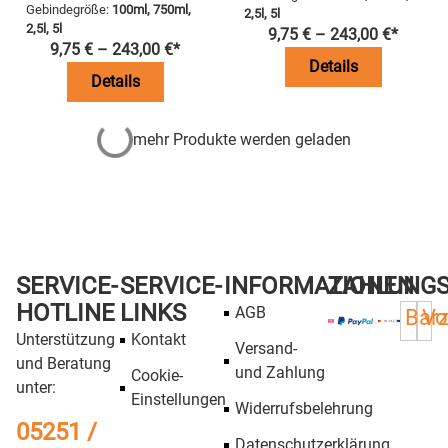
Gebindegröße:
100ml, 750ml,
2,5l, 5l
2,5l, 5l
9,75
€
–
243,00
€
*
9,75
€
–
243,00
€
*
Details
Details
mehr Produkte werden geladen
SERVICE-
SERVICE-
INFORMATIONEN
ZAHLUNG
HOTLINE
LINKS
AGB
Bar
Vo
Unterstützung
Kontakt
Versand-
und Beratung
und Zahlung
Cookie-
unter:
Einstellungen
Widerrufsbelehrung
05251 /
Datenschutzerklärung