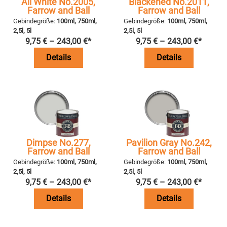
All White No.2005,
Blackened No.2011,
Farrow and Ball
Farrow and Ball
Gebindegröße:
100ml, 750ml,
Gebindegröße:
100ml, 750ml,
2,5l, 5l
2,5l, 5l
9,75
€
–
243,00
€
*
9,75
€
–
243,00
€
*
Details
Details
Dimpse No.277,
Pavilion Gray No.242,
Farrow and Ball
Farrow and Ball
Gebindegröße:
100ml, 750ml,
Gebindegröße:
100ml, 750ml,
2,5l, 5l
2,5l, 5l
9,75
€
–
243,00
€
*
9,75
€
–
243,00
€
*
Details
Details