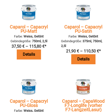
Caparol – Capacryl
Caparol – Capacryl
PU-Matt
PU-Satin
Farbe:
Weiss, Getönt
Farbe:
Weiss, Getönt
Gebindegröße:
750ml, 2,5l
Gebindegröße:
375ml, 750ml,
37,50
€
–
115,80
€
*
2,5l
21,90
€
–
110,50
€
*
Details
Details
Caparol – Capacryl
Caparol – CapaWood
PU-Gloss
F7-Longlife (vorher
F7-LangzeitLasur)
Farbe:
Weiss, Getönt