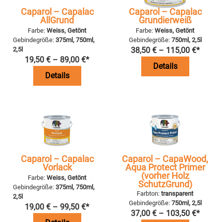
Caparol – Capalac
Caparol – Capalac
AllGrund
Grundierweiß
Farbe:
Weiss, Getönt
Farbe:
Weiss, Getönt
Gebindegröße:
375ml, 750ml,
Gebindegröße:
750ml, 2,5l
2,5l
38,50
€
–
115,00
€
*
19,50
€
–
89,00
€
*
Details
Details
Caparol – Capalac
Caparol – CapaWood,
Vorlack
Aqua Protect Primer
(vorher Holz
Farbe:
Weiss, Getönt
SchutzGrund)
Gebindegröße:
375ml, 750ml,
Farbton:
transparent
2,5l
Gebindegröße:
750ml, 2,5l
19,00
€
–
99,50
€
*
37,00
€
–
103,50
€
*