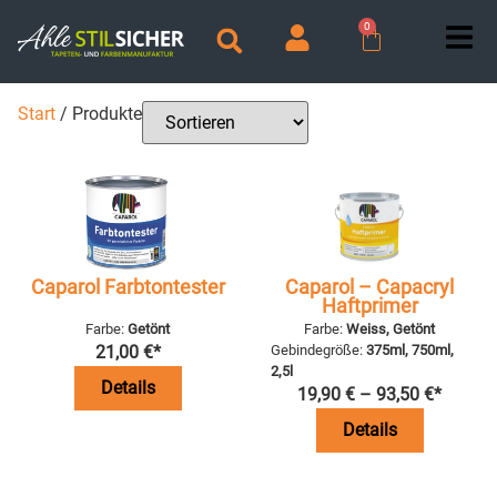
0
Start
/ Produkte
Caparol Farbtontester
Caparol – Capacryl
Haftprimer
Farbe:
Getönt
Farbe:
Weiss, Getönt
21,00
€
*
Gebindegröße:
375ml, 750ml,
2,5l
Details
19,90
€
–
93,50
€
*
Details