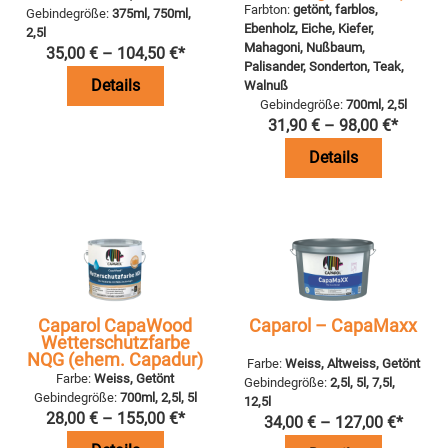
Farbton:
getönt, farblos,
Gebindegröße:
375ml, 750ml,
Ebenholz, Eiche, Kiefer,
2,5l
Mahagoni, Nußbaum,
35,00
€
–
104,50
€
*
Palisander, Sonderton, Teak,
Details
Walnuß
Gebindegröße:
700ml, 2,5l
31,90
€
–
98,00
€
*
Details
Caparol CapaWood
Caparol – CapaMaxx
Wetterschutzfarbe
NQG (ehem. Capadur)
Farbe:
Weiss, Altweiss, Getönt
Farbe:
Weiss, Getönt
Gebindegröße:
2,5l, 5l, 7,5l,
Gebindegröße:
700ml, 2,5l, 5l
12,5l
28,00
€
–
155,00
€
*
34,00
€
–
127,00
€
*