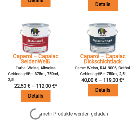
Details
Details
Caparol – Capalac
Caparol – Capalac
SeidenWeiß
Dickschichtlack
Farbe:
Weiss, Altweiss
Farbe:
Weiss, RAL 9006, Getönt
Gebindegröße:
375ml, 750ml,
Gebindegröße:
750ml, 2,5l
2,5l
40,00
€
–
119,00
€
*
22,50
€
–
112,00
€
*
Details
Details