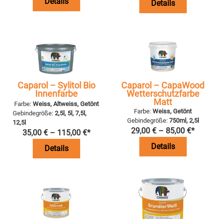
Details
Details
Caparol – Sylitol Bio
Caparol – CapaWood
Innenfarbe
Wetterschutzfarbe
Matt
Farbe:
Weiss, Altweiss, Getönt
Farbe:
Weiss, Getönt
Gebindegröße:
2,5l, 5l, 7,5l,
Gebindegröße:
750ml, 2,5l
12,5l
29,00
€
–
85,00
€
*
35,00
€
–
115,00
€
*
Details
Details