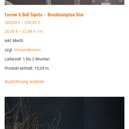
Farrow & Ball Tapete – Brockhampton Star
205,00
€
–
230,00
€
20,40
€
–
22,89
€
/
m
inkl. MwSt.
zzgl.
Versandkosten
Lieferzeit:
1 bis 2 Wochen
Produkt enthält: 10,05
m
Ausführung wählen