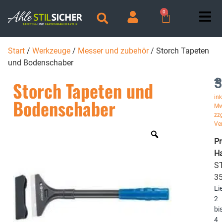
0
Start
/
Werkzeuge
/
Messer und zubehör
/ Storch Tapeten
und Bodenschaber
3
*
Storch Tapeten und
ink
Bodenschaber
Mw
zzg
Ve
P
Ha
ST
3
Li
2
bi
4