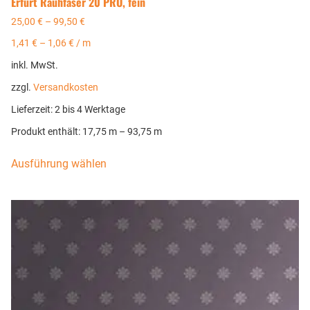
Erfurt Rauhfaser 20 PRO, fein
25,00
€
–
99,50
€
1,41
€
–
1,06
€
/
m
inkl. MwSt.
zzgl.
Versandkosten
Lieferzeit:
2 bis 4 Werktage
Produkt enthält: 17,75
m
– 93,75
m
Ausführung wählen