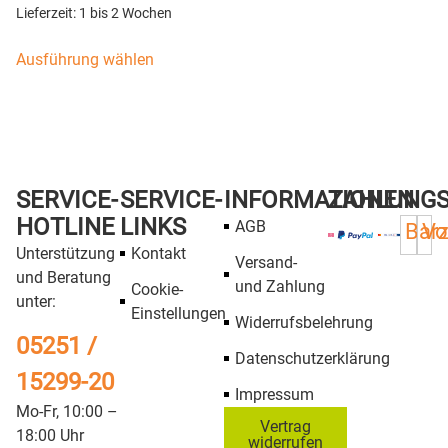
Lieferzeit:
1 bis 2 Wochen
Ausführung wählen
SERVICE-
SERVICE-
INFORMATIONEN
ZAHLUNG
HOTLINE
LINKS
AGB
Bar
Vo
Unterstützung
Kontakt
Versand-
und Beratung
und Zahlung
Cookie-
unter:
Einstellungen
Widerrufsbelehrung
05251 /
Datenschutzerklärung
15299-20
Impressum
Mo-Fr, 10:00 –
Vertrag
18:00 Uhr
widerrufen