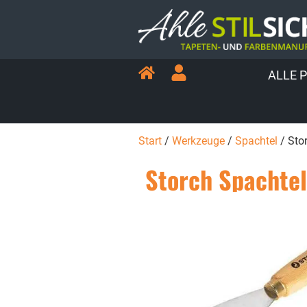
ALLE 
Start
/
Werkzeuge
/
Spachtel
/ Sto
Storch Spachtel