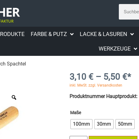
PRODUKTE
FARBE & PUTZ
LACKE & LASUREN
WERKZEUGE
rch Spachtel
3,10
€
–
5,50
€
*
inkl. MwSt. zzgl. Versandkosten
Produktnummer Hauptprodukt:
Maße
100mm
30mm
50mm