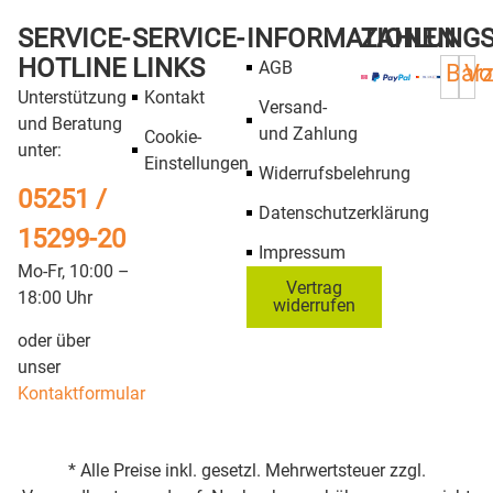
SERVICE-
SERVICE-
INFORMATIONEN
ZAHLUNG
HOTLINE
LINKS
AGB
Bar
Vo
Unterstützung
Kontakt
Versand-
und Beratung
und Zahlung
Cookie-
unter:
Einstellungen
Widerrufsbelehrung
05251 /
Datenschutzerklärung
15299-20
Impressum
Mo-Fr, 10:00 –
Vertrag
18:00 Uhr
widerrufen
oder über
unser
Kontaktformular
* Alle Preise inkl. gesetzl. Mehrwertsteuer zzgl.