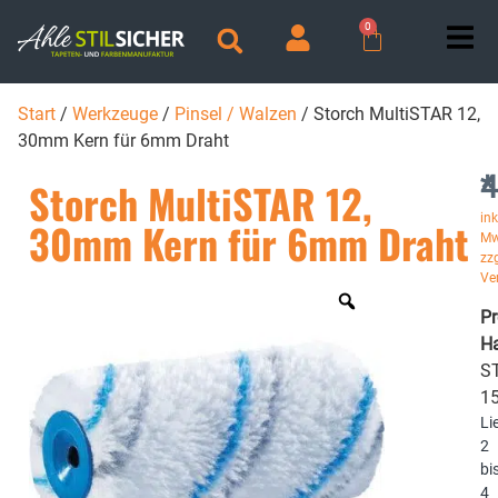
0
Start
/
Werkzeuge
/
Pinsel / Walzen
/ Storch MultiSTAR 12,
30mm Kern für 6mm Draht
4
*
Storch MultiSTAR 12,
ink
30mm Kern für 6mm Draht
Mw
zzg
Ve
P
Ha
ST
1
Li
2
bi
4