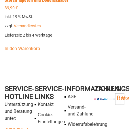
39,90
€
inkl. 19 % MwSt.
zzgl.
Versandkosten
Lieferzeit:
2 bis 4 Werktage
In den Warenkorb
SERVICE-
SERVICE-
INFORMATIONEN
ZAHLUNG
HOTLINE
LINKS
AGB
Bar
Vo
Unterstützung
Kontakt
Versand-
und Beratung
und Zahlung
Cookie-
unter:
Einstellungen
Widerrufsbelehrung