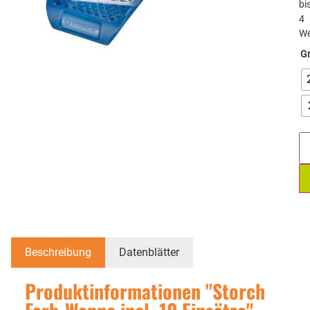
bi
4
We
G
1
Beschreibung
Datenblätter
Produktinformationen "Storch