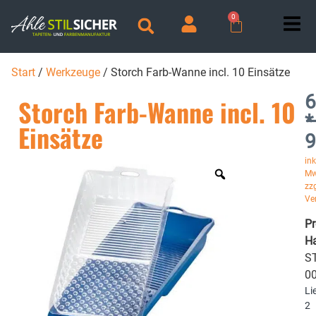
0
Start
/
Werkzeuge
/ Storch Farb-Wanne incl. 10 Einsätze
6
Storch Farb-Wanne incl. 10
*
Einsätze
9
ink
Mw
zzg
Ve
P
Ha
ST
0
Li
2