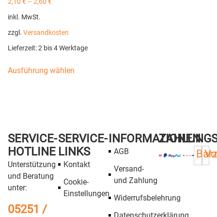
2,10
€
–
2,60
€
inkl. MwSt.
zzgl.
Versandkosten
Lieferzeit:
2 bis 4 Werktage
Ausführung wählen
SERVICE-
SERVICE-
INFORMATIONEN
ZAHLUNG
HOTLINE
LINKS
AGB
Bar
Vo
Unterstützung
Kontakt
Versand-
und Beratung
und Zahlung
Cookie-
unter:
Einstellungen
Widerrufsbelehrung
05251 /
Datenschutzerklärung