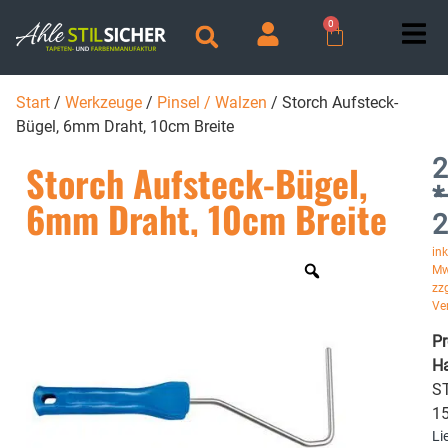
0
Start
/
Werkzeuge
/
Pinsel / Walzen
/ Storch Aufsteck-
Bügel, 6mm Draht, 10cm Breite
2
Storch Aufsteck-Bügel,
*
6mm Draht, 10cm Breite
2
ink
Mw
zzg
Ve
P
Ha
ST
1
Li