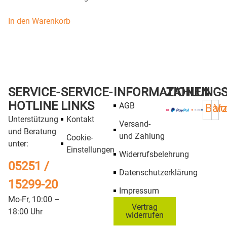
In den Warenkorb
SERVICE-
SERVICE-
INFORMATIONEN
ZAHLUNG
HOTLINE
LINKS
AGB
Bar
Vo
Unterstützung
Kontakt
Versand-
und Beratung
und Zahlung
Cookie-
unter:
Einstellungen
Widerrufsbelehrung
05251 /
Datenschutzerklärung
15299-20
Impressum
Mo-Fr, 10:00 –
Vertrag
18:00 Uhr
widerrufen