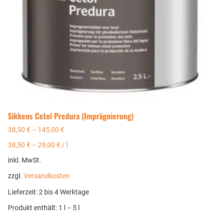
Sikkens Cetol Predura (Imprägnierung)
38,50
€
–
145,00
€
38,50
€
–
29,00
€
/
l
inkl. MwSt.
zzgl.
Versandkosten
Lieferzeit:
2 bis 4 Werktage
Produkt enthält: 1
l
– 5
l