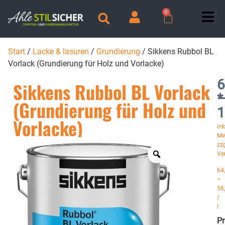
0
Start
/
Lacke & lasuren
/
Grundierung
/ Sikkens Rubbol BL
Vorlack (Grundierung für Holz und Vorlacke)
6
Sikkens Rubbol BL Vorlack
*
(Grundierung für Holz und
1
Vorlacke)
ink
Mw
zzg
Ve
64
–
56
/
l
P