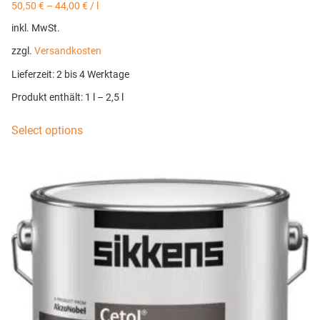
50,50
€
–
44,00
€
/
l
inkl. MwSt.
zzgl.
Versandkosten
Lieferzeit:
2 bis 4 Werktage
Produkt enthält: 1
l
– 2,5
l
Select options