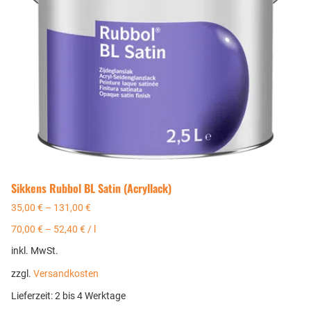
Sikkens Rubbol BL Satin (Acryllack)
35,00
€
–
131,00
€
70,00
€
–
52,40
€
/
l
inkl. MwSt.
zzgl.
Versandkosten
Lieferzeit:
2 bis 4 Werktage