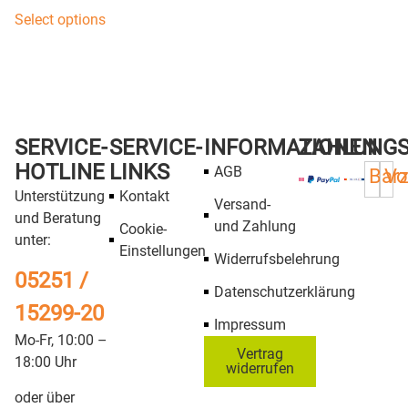
Select options
SERVICE-
SERVICE-
INFORMATIONEN
ZAHLUNG
HOTLINE
LINKS
AGB
Bar
Vo
Unterstützung
Kontakt
Versand-
und Beratung
und Zahlung
Cookie-
unter:
Einstellungen
Widerrufsbelehrung
05251 /
Datenschutzerklärung
15299-20
Impressum
Mo-Fr, 10:00 –
Vertrag
18:00 Uhr
widerrufen
oder über