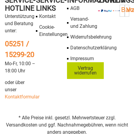
SERVICE-
SERVICE-
INFORMATIONEN
ZAHLUNG
HOTLINE
LINKS
AGB
Bar
Vo
Unterstützung
Kontakt
Versand-
und Beratung
und Zahlung
Cookie-
unter:
Einstellungen
Widerrufsbelehrung
05251 /
Datenschutzerklärung
15299-20
Impressum
Mo-Fr, 10:00 –
Vertrag
18:00 Uhr
widerrufen
oder über
unser
Kontaktformular
* Alle Preise inkl. gesetzl. Mehrwertsteuer zzgl.
Versandkosten und ggf. Nachnahmegebühren, wenn nicht
anders angegeben.