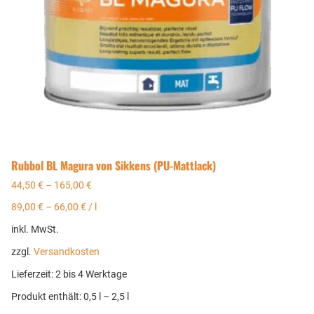
Rubbol BL Magura von Sikkens (PU-Mattlack)
44,50
€
–
165,00
€
89,00
€
–
66,00
€
/
l
inkl. MwSt.
zzgl.
Versandkosten
Lieferzeit:
2 bis 4 Werktage
Produkt enthält: 0,5
l
– 2,5
l