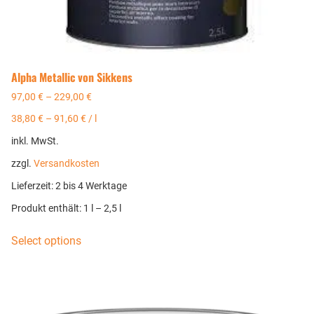
Alpha Metallic von Sikkens
97,00
€
–
229,00
€
38,80
€
–
91,60
€
/
l
inkl. MwSt.
zzgl.
Versandkosten
Lieferzeit:
2 bis 4 Werktage
Produkt enthält: 1
l
– 2,5
l
Select options