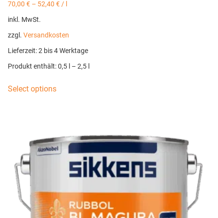
70,00
€
–
52,40
€
/
l
inkl. MwSt.
zzgl.
Versandkosten
Lieferzeit:
2 bis 4 Werktage
Produkt enthält: 0,5
l
– 2,5
l
Select options