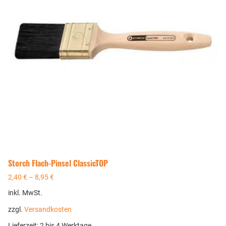
Storch Flach-Pinsel ClassicTOP
2,40
€
–
8,95
€
inkl. MwSt.
zzgl.
Versandkosten
Lieferzeit:
2 bis 4 Werktage