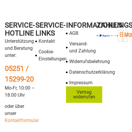
SERVICE-
SERVICE-
INFORMATIONEN
ZAHLUNG
HOTLINE
LINKS
AGB
Bar
Vo
Unterstützung
Kontakt
Versand-
und Beratung
und Zahlung
Cookie-
unter:
Einstellungen
Widerrufsbelehrung
05251 /
Datenschutzerklärung
15299-20
Impressum
Mo-Fr, 10:00 –
Vertrag
18:00 Uhr
widerrufen
oder über
unser
Kontaktformular