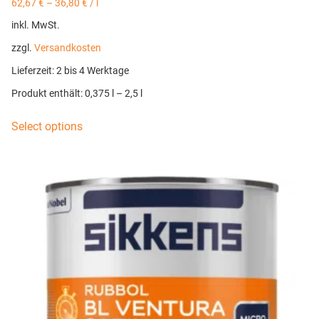
62,67
€
–
36,80
€
/
l
inkl. MwSt.
zzgl.
Versandkosten
Lieferzeit:
2 bis 4 Werktage
Produkt enthält: 0,375
l
– 2,5
l
Select options