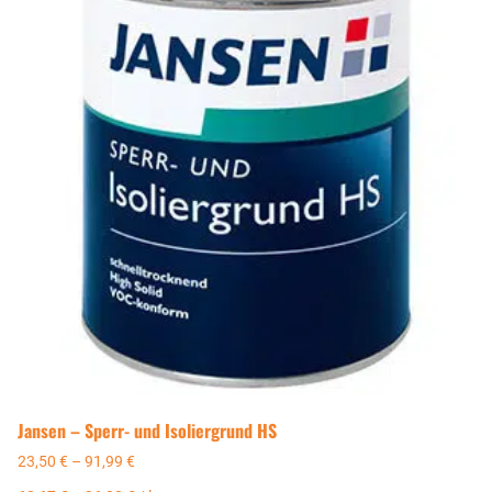
Jansen – Sperr- und Isoliergrund HS
23,50
€
–
91,99
€