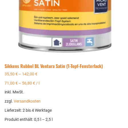
Sikkens Rubbol BL Ventura Satin (1-Topf-Fensterlack)
35,50
€
–
142,00
€
71,00
€
–
56,80
€
/
l
inkl. MwSt.
zzgl.
Versandkosten
Lieferzeit:
2 bis 4 Werktage
Produkt enthält: 0,5
l
– 2,5
l