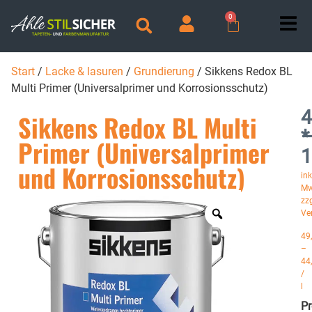
0
Start
/
Lacke & lasuren
/
Grundierung
/ Sikkens Redox BL
Multi Primer (Universalprimer und Korrosionsschutz)
4
Sikkens Redox BL Multi
*
Primer (Universalprimer
1
und Korrosionsschutz)
ink
Mw
zzg
Ve
49
–
44
/
l
P