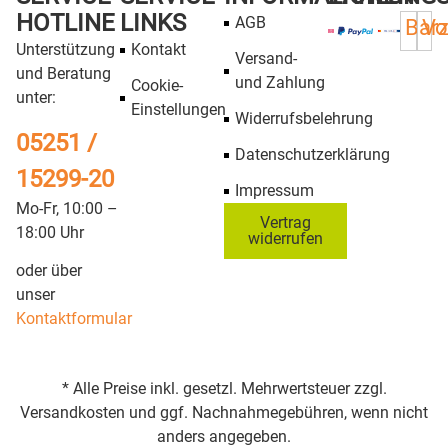
HOTLINE
LINKS
AGB
Bar
Vo
Unterstützung
Kontakt
Versand-
und Beratung
und Zahlung
Cookie-
unter:
Einstellungen
Widerrufsbelehrung
05251 /
Datenschutzerklärung
15299-20
Impressum
Mo-Fr, 10:00 –
Vertrag
18:00 Uhr
widerrufen
oder über
unser
Kontaktformular
* Alle Preise inkl. gesetzl. Mehrwertsteuer zzgl.
Versandkosten und ggf. Nachnahmegebühren, wenn nicht
anders angegeben.