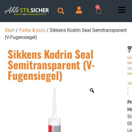
0
Start
/
Farbe & putz
/ Sikkens Kodrin Seal Semitransparent
(V-Fugensiegel)
7
*
Sikkens Kodrin Seal
ink
Semitransparent (V-
Mw
zzg
Fugensiegel)
Ve
18
/
l
P
Ha
SI
0
Li