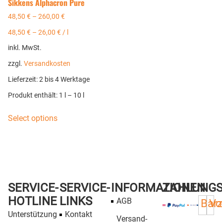
Sikkens Alphacron Pure
48,50
€
–
260,00
€
48,50
€
–
26,00
€
/
l
inkl. MwSt.
zzgl.
Versandkosten
Lieferzeit:
2 bis 4 Werktage
Produkt enthält: 1
l
– 10
l
Select options
SERVICE-
SERVICE-
INFORMATIONEN
ZAHLUNG
HOTLINE
LINKS
AGB
Bar
Vo
Unterstützung
Kontakt
Versand-