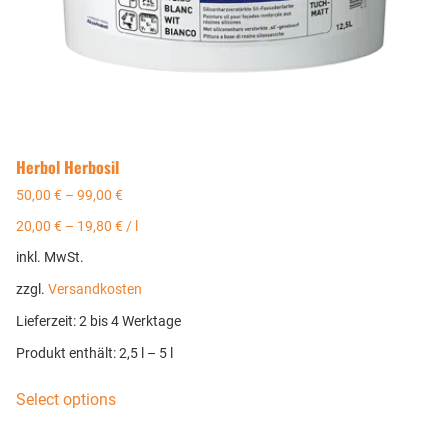
Herbol Herbosil
50,00
€
–
99,00
€
20,00
€
–
19,80
€
/
l
inkl. MwSt.
zzgl.
Versandkosten
Lieferzeit:
2 bis 4 Werktage
Produkt enthält: 2,5
l
– 5
l
Select options