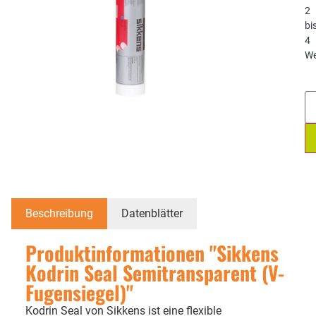
2
bi
4
We
Beschreibung
Datenblätter
Produktinformationen "Sikkens
Kodrin Seal Semitransparent (V-
Fugensiegel)"
Kodrin Seal von Sikkens ist eine flexible