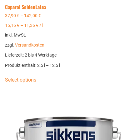
Caparol SeidenLatex
37,90
€
–
142,00
€
15,16
€
–
11,36
€
/
l
inkl. MwSt.
zzgl.
Versandkosten
Lieferzeit:
2 bis 4 Werktage
Produkt enthält: 2,5
l
– 12,5
l
Select options