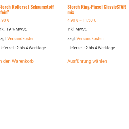
Storch Rollerset Schaumstoff
Storch Ring-Pinsel ClassicSTAR
fein”
mix
3,90
€
4,90
€
–
11,50
€
inkl. 19 % MwSt.
inkl. MwSt.
zzgl.
Versandkosten
zzgl.
Versandkosten
ieferzeit:
2 bis 4 Werktage
Lieferzeit:
2 bis 4 Werktage
In den Warenkorb
Ausführung wählen