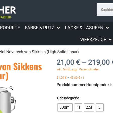
PRODUKTE
FARBE & PUTZ
LACKE & LASUREN
WERKZEUGE
tol Novatech von Sikkens (High-Solid-Lasur)
21,00
€
–
219,00
von Sikkens
inkl. MwSt. zzgl. Versandkosten
ur)
21,00
€
–
43,80
€
/
l
Produktnummer Hauptprodukt:
Gebindegröße
500ml
1l
2,5l
5l