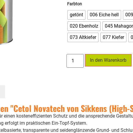
Farbton
getönt
006 Eiche hell
009
020 Ebenholz
045 Mahagon
073 Altkiefer
077 Kiefer
In den Warenkorb
n "Cetol Novatech von Sikkens (High-S
ür einen kosteneffizienten Schutz und die ansprechende Gestalt
 erfolgt im praktischen Ein-Topf-System.
telbasierte, transparente und seidenglänzende Grund- und Schlu