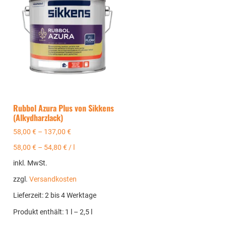
Rubbol Azura Plus von Sikkens
(Alkydharzlack)
58,00
€
–
137,00
€
58,00
€
–
54,80
€
/
l
inkl. MwSt.
zzgl.
Versandkosten
Lieferzeit:
2 bis 4 Werktage
Produkt enthält: 1
l
– 2,5
l