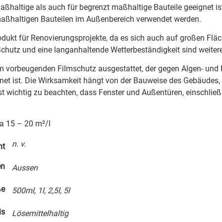
maßhaltige als auch für begrenzt maßhaltige Bauteile geeignet i
aßhaltigen Bauteilen im Außenbereich verwendet werden.
rodukt für Renovierungsprojekte, da es sich auch auf großen Flä
-Schutz und eine langanhaltende Wetterbeständigkeit sind weit
m vorbeugenden Filmschutz ausgestattet, der gegen Algen- und Pi
ignet ist. Die Wirksamkeit hängt von der Bauweise des Gebäud
ist wichtig zu beachten, dass Fenster und Außentüren, einschließli
a 15 – 20 m²/l
n. v.
ht
en
Aussen
ße
500ml, 1l, 2,5l, 5l
is
Lösemittelhaltig