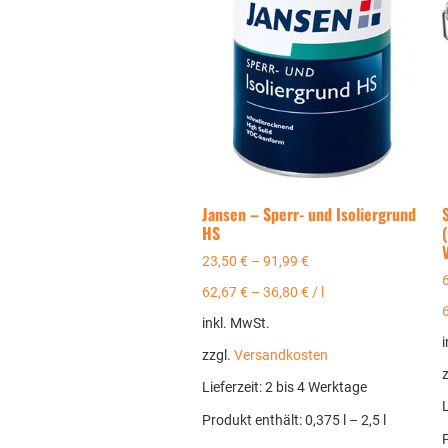
Jansen – Sperr- und Isoliergrund
HS
23,50
€
–
91,99
€
62,67
€
–
36,80
€
/
l
inkl. MwSt.
i
zzgl.
Versandkosten
Lieferzeit:
2 bis 4 Werktage
L
Produkt enthält: 0,375
l
– 2,5
l