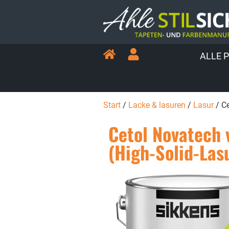
ALLE 
Start
/
Lacke & lasuren
/
Lasur
/ Ce
Cetol Novatech 
(High-Solid-Las