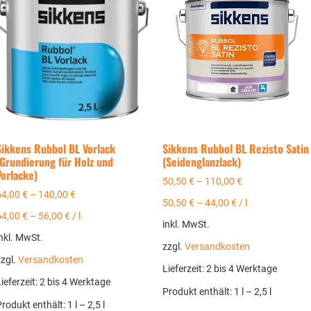
Sikkens Rubbol BL Vorlack
Sikkens Rubbol BL Rezisto Satin
(Grundierung für Holz und
(Seidenglanzlack)
Vorlacke)
50,50
€
–
110,00
€
64,00
€
–
140,00
€
50,50
€
–
44,00
€
/
l
64,00
€
–
56,00
€
/
l
inkl. MwSt.
nkl. MwSt.
zzgl.
Versandkosten
zzgl.
Versandkosten
Lieferzeit:
2 bis 4 Werktage
ieferzeit:
2 bis 4 Werktage
Produkt enthält: 1
l
– 2,5
l
Produkt enthält: 1
l
– 2,5
l