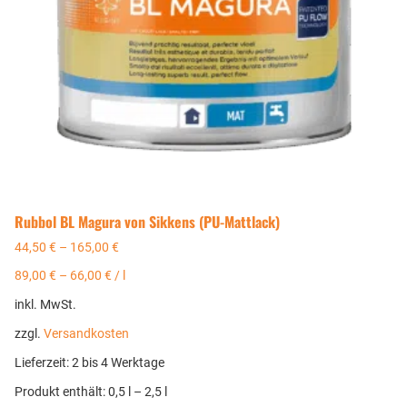
Rubbol BL Magura von Sikkens (PU-Mattlack)
44,50
€
–
165,00
€
89,00
€
–
66,00
€
/
l
inkl. MwSt.
zzgl.
Versandkosten
Lieferzeit:
2 bis 4 Werktage
Produkt enthält: 0,5
l
– 2,5
l