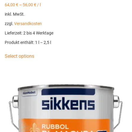
64,00
€
–
56,00
€
/
l
inkl. MwSt.
zzgl.
Versandkosten
Lieferzeit:
2 bis 4 Werktage
Produkt enthält: 1
l
– 2,5
l
Select options