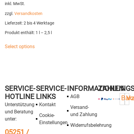
inkl. MwSt.
zzgl.
Versandkosten
Lieferzeit:
2 bis 4 Werktage
Produkt enthält: 1
l
– 2,5
l
Select options
SERVICE-
SERVICE-
INFORMATIONEN
ZAHLUNG
HOTLINE
LINKS
AGB
Bar
Vo
Unterstützung
Kontakt
Versand-
und Beratung
und Zahlung
Cookie-
unter:
Einstellungen
Widerrufsbelehrung
05251 /