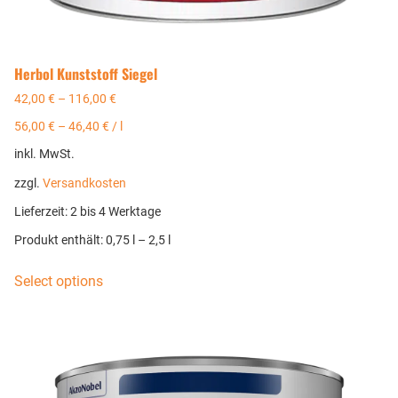
Herbol Kunststoff Siegel
42,00
€
–
116,00
€
56,00
€
–
46,40
€
/
l
inkl. MwSt.
zzgl.
Versandkosten
Lieferzeit:
2 bis 4 Werktage
Produkt enthält: 0,75
l
– 2,5
l
Select options