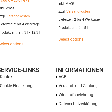
19,00
€
–
25,04
€
/
l
inkl. MwSt.
nkl. MwSt.
zzgl.
Versandkosten
zzgl.
Versandkosten
Lieferzeit:
2 bis 4 Werktage
ieferzeit:
2 bis 4 Werktage
Produkt enthält: 5
l
Produkt enthält: 5
l
– 12,5
l
Select options
Select options
SERVICE-LINKS
INFORMATIONEN
Kontakt
AGB
Cookie-Einstellungen
Versand- und Zahlung
Widerrufsbelehrung
Datenschutzerklärung