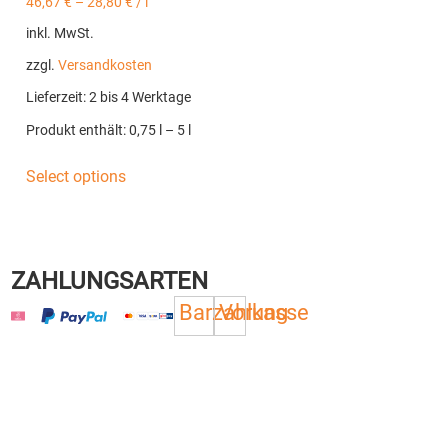
46,67
€
–
28,80
€
/
l
inkl. MwSt.
zzgl.
Versandkosten
Lieferzeit:
2 bis 4 Werktage
Produkt enthält: 0,75
l
– 5
l
Select options
ZAHLUNGSARTEN
Barzahlung
Vorkasse