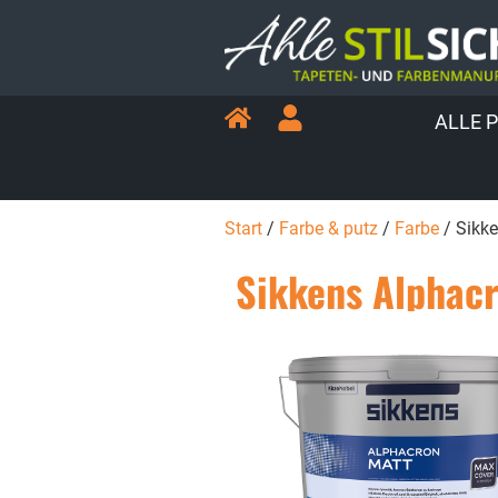
ALLE 
Start
/
Farbe & putz
/
Farbe
/ Sikk
Sikkens Alphacr