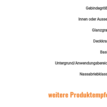
Gebindegrö
Innen oder Auss
Glanzgr
Deckkra
Bas
Untergrund/Anwendungsberei
Nassabriebklas
weitere Produktempf