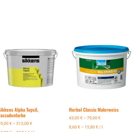
Sikkens Alpha Topsil,
Herbol Classic Malerweiss
Fassadenfarbe
43,00
€
–
79,00
€
95,00
€
–
313,00
€
8,60
€
–
15,80
€
/
l