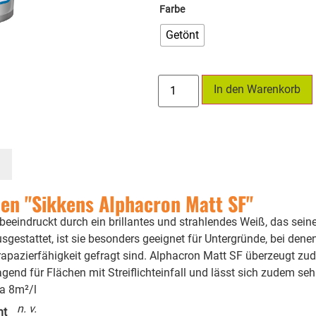
Farbe
Getönt
In den Warenkorb
en "Sikkens Alphacron Matt SF"
eeindruckt durch ein brillantes und strahlendes Weiß, das seine
estattet, ist sie besonders geeignet für Untergründe, bei denen 
pazierfähigkeit gefragt sind. Alphacron Matt SF überzeugt zude
gend für Flächen mit Streiflichteinfall und lässt sich zudem se
ca 8m²/l
n. v.
ht