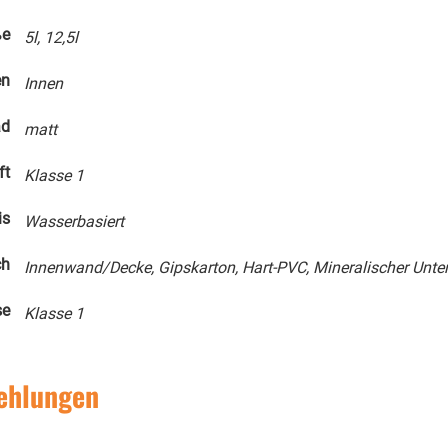
ße
5l, 12,5l
en
Innen
ad
matt
ft
Klasse 1
is
Wasserbasiert
ch
Innenwand/Decke, Gipskarton, Hart-PVC, Mineralischer Unte
se
Klasse 1
ehlungen