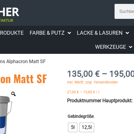
PRODUKTE
FARBE & PUTZ
LACKE & LASUREN
WERKZEUGE
ens Alphacron Matt SF
135,00
€
–
195,0
on Matt SF
inkl. MwSt. zzgl. Versandkosten
27,00
€
–
15,60
€
/
l
Produktnummer Hauptprodukt:
Gebindegröße
5l
12,5l