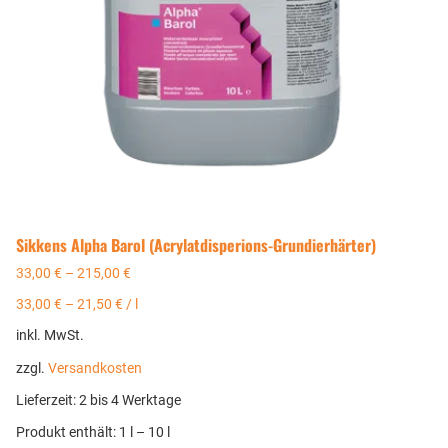
Sikkens Alpha Barol (Acrylatdisperions-Grundierhärter)
33,00
€
–
215,00
€
33,00
€
–
21,50
€
/
l
inkl. MwSt.
zzgl.
Versandkosten
Lieferzeit:
2 bis 4 Werktage
Produkt enthält: 1
l
– 10
l