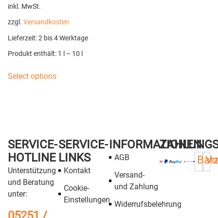
inkl. MwSt.
zzgl.
Versandkosten
Lieferzeit:
2 bis 4 Werktage
Produkt enthält: 1
l
– 10
l
Select options
SERVICE-
SERVICE-
INFORMATIONEN
ZAHLUNG
HOTLINE
LINKS
AGB
Bar
Vo
Unterstützung
Kontakt
Versand-
und Beratung
und Zahlung
Cookie-
unter:
Einstellungen
Widerrufsbelehrung
05251 /