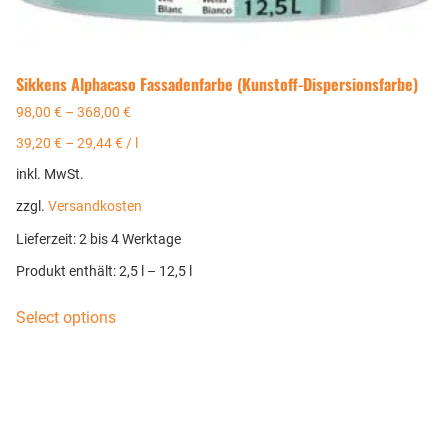
Sikkens Alphacaso Fassadenfarbe (Kunstoff-Dispersionsfarbe)
98,00
€
–
368,00
€
39,20
€
–
29,44
€
/
l
inkl. MwSt.
zzgl.
Versandkosten
Lieferzeit:
2 bis 4 Werktage
Produkt enthält: 2,5
l
– 12,5
l
Select options