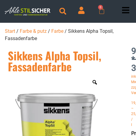
0
Start
/
Farbe & putz
/
Farbe
/ Sikkens Alpha Topsil,
Fassadenfarbe
9
Sikkens Alpha Topsil,
*
Fassadenfarbe
3
ink
Mw
zzg
Ve
19
–
25
/
l
P