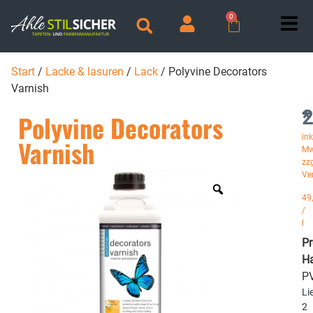
0
Start
/
Lacke & lasuren
/
Lack
/ Polyvine Decorators
Varnish
2
*
Polyvine Decorators
ink
Varnish
Mw
zzg
Ve
49
/
l
P
Ha
P
Li
2