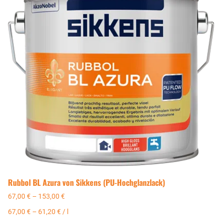
Rubbol BL Azura von Sikkens (PU-Hochglanzlack)
67,00
€
–
153,00
€
67,00
€
–
61,20
€
/
l