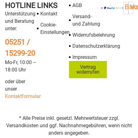
HOTLINE
LINKS
AGB
Bar
Vo
Unterstützung
Kontakt
Versand-
und Beratung
und Zahlung
Cookie-
unter:
Einstellungen
Widerrufsbelehrung
05251 /
Datenschutzerklärung
15299-20
Impressum
Mo-Fr, 10:00 –
Vertrag
18:00 Uhr
widerrufen
oder über
unser
Kontaktformular
* Alle Preise inkl. gesetzl. Mehrwertsteuer zzgl.
Versandkosten und ggf. Nachnahmegebühren, wenn nicht
anders angegeben.