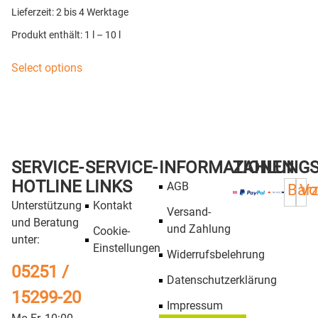
Lieferzeit:
2 bis 4 Werktage
Produkt enthält: 1
l
– 10
l
Select options
SERVICE-
SERVICE-
INFORMATIONEN
ZAHLUNG
HOTLINE
LINKS
AGB
Bar
Vo
Unterstützung
Kontakt
Versand-
und Beratung
und Zahlung
Cookie-
unter:
Einstellungen
Widerrufsbelehrung
05251 /
Datenschutzerklärung
15299-20
Impressum