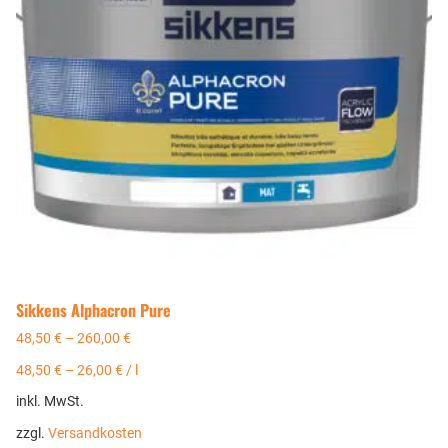
Sikkens Alphacron Pure
48,50
€
–
260,00
€
48,50
€
–
26,00
€
/
l
inkl. MwSt.
zzgl.
Versandkosten