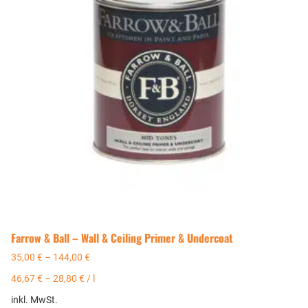
Farrow & Ball – Wall & Ceiling Primer & Undercoat
35,00
€
–
144,00
€
46,67
€
–
28,80
€
/
l
inkl. MwSt.