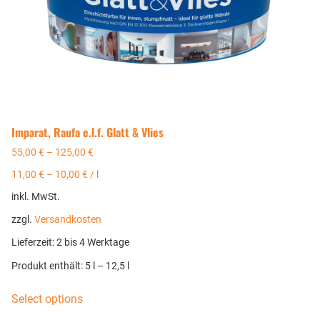
Imparat, Raufa e.l.f. Glatt & Vlies
55,00
€
–
125,00
€
11,00
€
–
10,00
€
/
l
inkl. MwSt.
zzgl.
Versandkosten
Lieferzeit:
2 bis 4 Werktage
Produkt enthält: 5
l
– 12,5
l
Select options