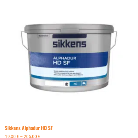
Sikkens Alphadur HD SF
19,00
€
–
205,00
€