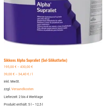
Sikkens Alpha Supraliet (Sol-Silikatfarbe)
195,00
€
–
430,00
€
39,00
€
–
34,40
€
/
l
inkl. MwSt.
zzgl.
Versandkosten
Lieferzeit:
2 bis 4 Werktage
Produkt enthält: 5
l
– 12,5
l