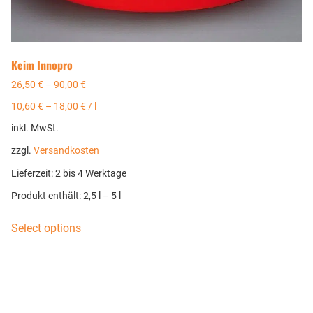
Keim Innopro
26,50
€
–
90,00
€
10,60
€
–
18,00
€
/
l
inkl. MwSt.
zzgl.
Versandkosten
Lieferzeit:
2 bis 4 Werktage
Produkt enthält: 2,5
l
– 5
l
Select options