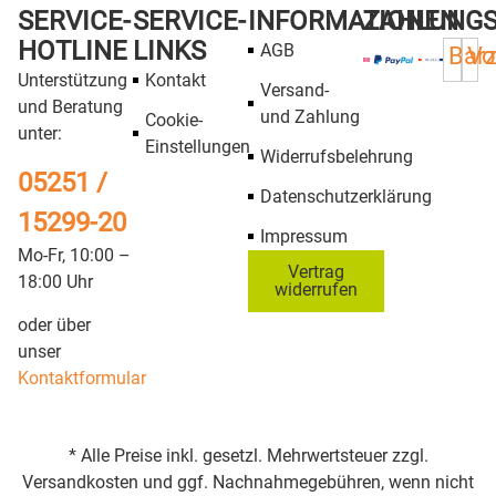
SERVICE-
SERVICE-
INFORMATIONEN
ZAHLUNG
HOTLINE
LINKS
AGB
Bar
Vo
Unterstützung
Kontakt
Versand-
und Beratung
und Zahlung
Cookie-
unter:
Einstellungen
Widerrufsbelehrung
05251 /
Datenschutzerklärung
15299-20
Impressum
Mo-Fr, 10:00 –
Vertrag
18:00 Uhr
widerrufen
oder über
unser
Kontaktformular
* Alle Preise inkl. gesetzl. Mehrwertsteuer zzgl.
Versandkosten und ggf. Nachnahmegebühren, wenn nicht