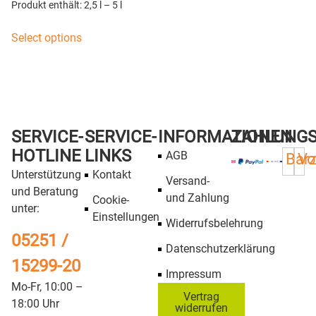
Produkt enthält: 2,5
l
– 5
l
Select options
SERVICE-
SERVICE-
INFORMATIONEN
ZAHLUNG
HOTLINE
LINKS
AGB
Bar
Vo
Unterstützung
Kontakt
Versand-
und Beratung
und Zahlung
Cookie-
unter:
Einstellungen
Widerrufsbelehrung
05251 /
Datenschutzerklärung
15299-20
Impressum
Mo-Fr, 10:00 –
Vertrag
18:00 Uhr
widerrufen