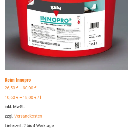
Keim Innopro
26,50
€
–
90,00
€
10,60
€
–
18,00
€
/
l
inkl. MwSt.
zzgl.
Versandkosten
Lieferzeit:
2 bis 4 Werktage