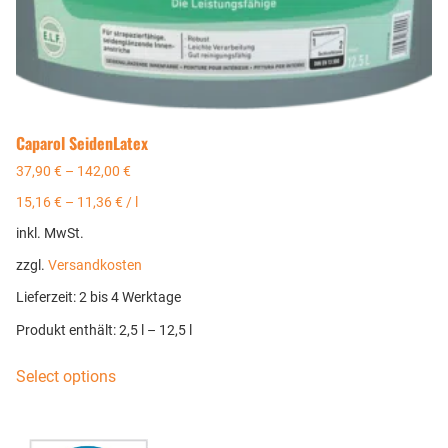
Caparol SeidenLatex
37,90
€
–
142,00
€
15,16
€
–
11,36
€
/
l
inkl. MwSt.
zzgl.
Versandkosten
Lieferzeit:
2 bis 4 Werktage
Produkt enthält: 2,5
l
– 12,5
l
Select options