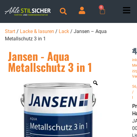
0
Start
/
Lacke & lasuren
/
Lack
/ Jansen – Aqua
Metallschutz 3 in 1
4
*
Jansen - Aqua
ink
Metallschutz 3 in 1
Mw
zzg
Ve
56
/
l
P
Ha
JA
0
Li