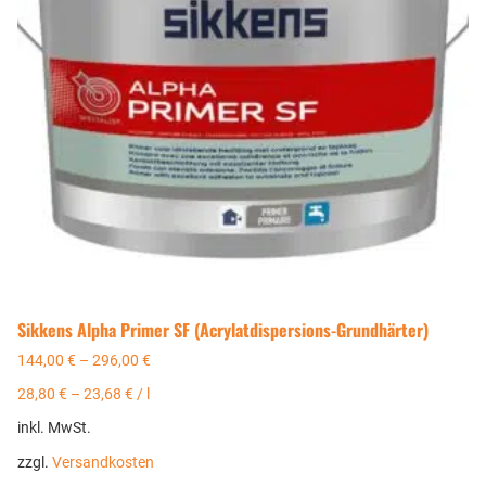
Sikkens Alpha Primer SF (Acrylatdispersions-Grundhärter)
144,00
€
–
296,00
€
28,80
€
–
23,68
€
/
l
inkl. MwSt.
zzgl.
Versandkosten