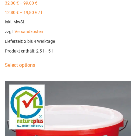
32,00
€
–
99,00
€
12,80
€
–
19,80
€
/
l
inkl. MwSt.
zzgl.
Versandkosten
Lieferzeit:
2 bis 4 Werktage
Produkt enthält: 2,5
l
– 5
l
Select options