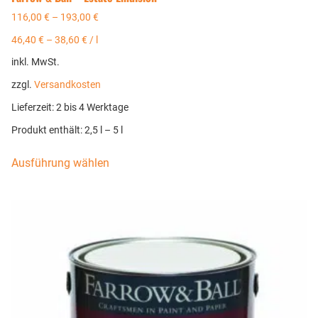
116,00
€
–
193,00
€
46,40
€
–
38,60
€
/
l
inkl. MwSt.
zzgl.
Versandkosten
Lieferzeit:
2 bis 4 Werktage
Produkt enthält: 2,5
l
– 5
l
Ausführung wählen