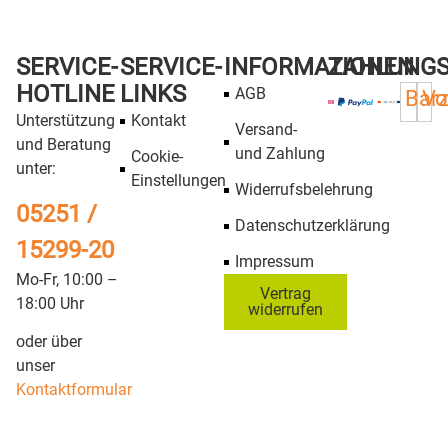
SERVICE-
SERVICE-
INFORMATIONEN
ZAHLUNG
HOTLINE
LINKS
AGB
Bar
Vo
Unterstützung
Kontakt
Versand-
und Beratung
und Zahlung
Cookie-
unter:
Einstellungen
Widerrufsbelehrung
05251 /
Datenschutzerklärung
15299-20
Impressum
Mo-Fr, 10:00 –
Vertrag
18:00 Uhr
widerrufen
oder über
unser
Kontaktformular