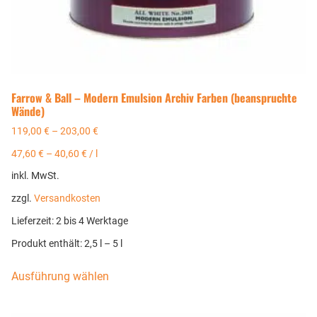
Farrow & Ball – Modern Emulsion Archiv Farben (beanspruchte
Wände)
119,00
€
–
203,00
€
47,60
€
–
40,60
€
/
l
inkl. MwSt.
zzgl.
Versandkosten
Lieferzeit:
2 bis 4 Werktage
Produkt enthält: 2,5
l
– 5
l
Ausführung wählen