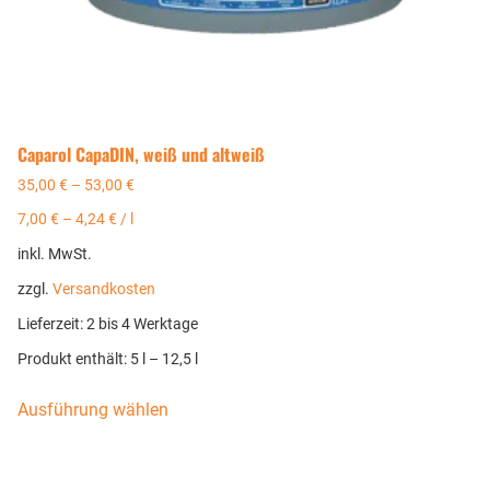
Caparol CapaDIN, weiß und altweiß
35,00
€
–
53,00
€
7,00
€
–
4,24
€
/
l
inkl. MwSt.
zzgl.
Versandkosten
Lieferzeit:
2 bis 4 Werktage
Produkt enthält: 5
l
– 12,5
l
Ausführung wählen