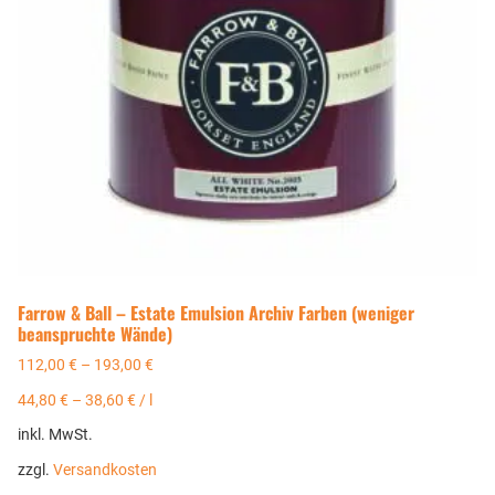
Farrow & Ball – Estate Emulsion Archiv Farben (weniger
beanspruchte Wände)
112,00
€
–
193,00
€
44,80
€
–
38,60
€
/
l
inkl. MwSt.
zzgl.
Versandkosten