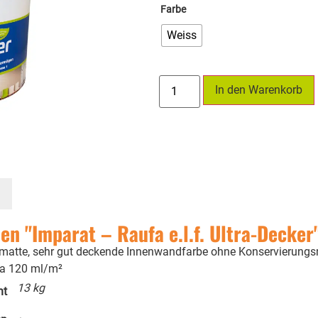
Farbe
Weiss
In den Warenkorb
n "Imparat – Raufa e.l.f. Ultra-Decker
ine matte, sehr gut deckende Innenwandfarbe ohne Konservierungsm
ca 120 ml/m²
13 kg
ht