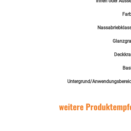
Innen oder Auss
Far
Nassabriebklas
Glanzgr
Deckkra
Bas
Untergrund/Anwendungsberei
weitere Produktempf