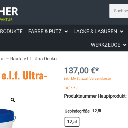
PRODUKTE
FARBE & PUTZ
LACKE & LASUREN
WERKZEUGE
at – Raufa e.l.f. Ultra-Decker
137,00
€
*
.l.f. Ultra-
inkl. MwSt. zzgl. Versandkosten
10,96
€
/
l
Produktnummer Hauptprodukt:
: 12,5l
Gebindegröße
12,5l