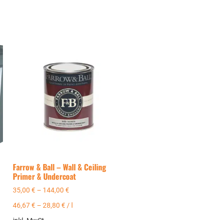
Farrow & Ball – Wall & Ceiling
Primer & Undercoat
35,00
€
–
144,00
€
46,67
€
–
28,80
€
/
l