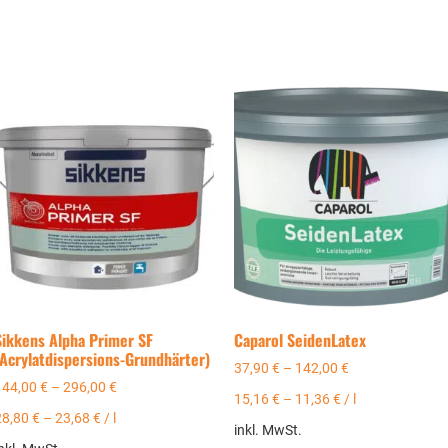
Sikkens Alpha Primer SF
Caparol SeidenLatex
(Acrylatdispersions-Grundhärter)
37,90
€
–
142,00
€
144,00
€
–
296,00
€
15,16
€
–
11,36
€
/
l
28,80
€
–
23,68
€
/
l
inkl. MwSt.