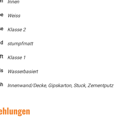
en
Innen
be
Weiss
se
Klasse 2
ad
stumpfmatt
ft
Klasse 1
is
Wasserbasiert
ch
Innenwand/Decke, Gipskarton, Stuck, Zementputz
ehlungen