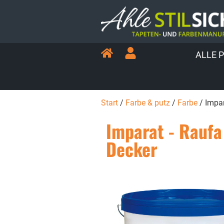
ALLE 
Start
/
Farbe & putz
/
Farbe
/ Impar
Imparat - Raufa e
Decker