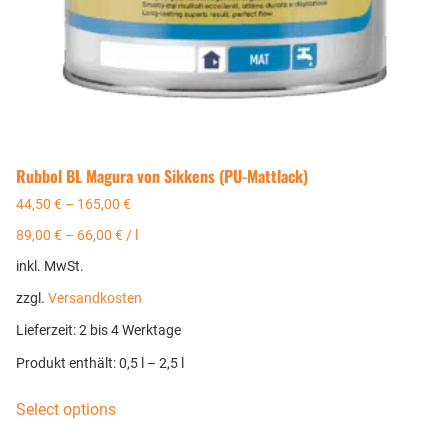
Rubbol BL Magura von Sikkens (PU-Mattlack)
44,50
€
–
165,00
€
89,00
€
–
66,00
€
/
l
inkl. MwSt.
zzgl.
Versandkosten
Lieferzeit:
2 bis 4 Werktage
Produkt enthält: 0,5
l
– 2,5
l
Select options