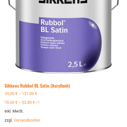
Sikkens Rubbol BL Satin (Acryllack)
35,00
€
–
131,00
€
70,00
€
–
52,40
€
/
l
inkl. MwSt.
zzgl.
Versandkosten