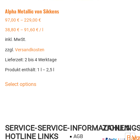
Alpha Metallic von Sikkens
97,00
€
–
229,00
€
38,80
€
–
91,60
€
/
l
inkl. MwSt.
zzgl.
Versandkosten
Lieferzeit:
2 bis 4 Werktage
Produkt enthält: 1
l
– 2,5
l
Select options
SERVICE-
SERVICE-
INFORMATIONEN
ZAHLUNG
HOTLINE
LINKS
AGB
Bar
Vo