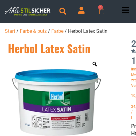
0
Start
/
Farbe & putz
/
Farbe
/ Herbol Latex Satin
2
Herbol Latex Satin
*
1
ink
Mw
zzg
Ve
10
–
24
/
l
P
Ha