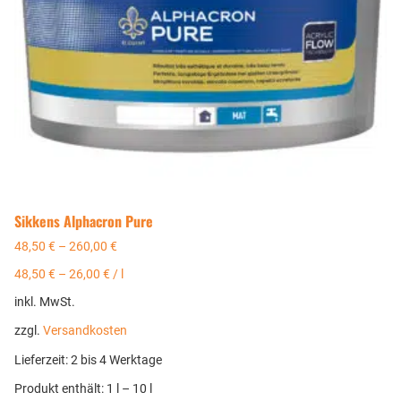
Sikkens Alphacron Pure
48,50
€
–
260,00
€
48,50
€
–
26,00
€
/
l
inkl. MwSt.
zzgl.
Versandkosten
Lieferzeit:
2 bis 4 Werktage
Produkt enthält: 1
l
– 10
l