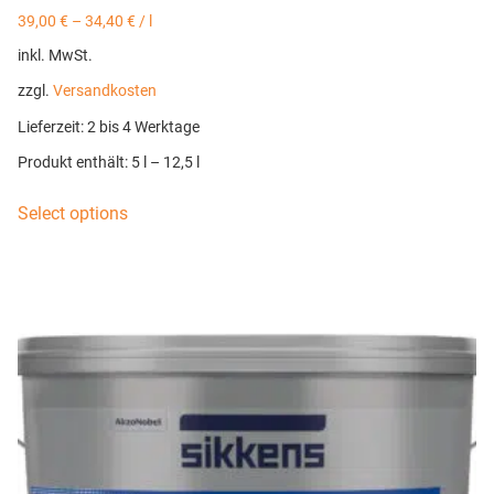
39,00
€
–
34,40
€
/
l
inkl. MwSt.
zzgl.
Versandkosten
Lieferzeit:
2 bis 4 Werktage
Produkt enthält: 5
l
– 12,5
l
Select options