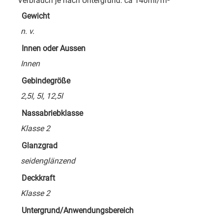
Verbrauch je nach Untergrund: ca 140ml/m²
Gewicht
n. v.
Innen oder Aussen
Innen
Gebindegröße
2,5l, 5l, 12,5l
Nassabriebklasse
Klasse 2
Glanzgrad
seidenglänzend
Deckkraft
Klasse 2
Untergrund/Anwendungsbereich