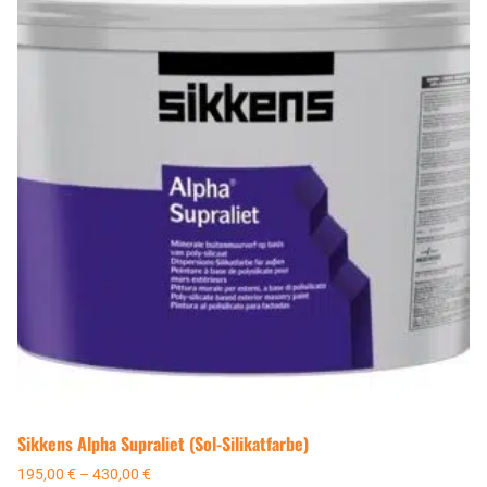
Sikkens Alpha Supraliet (Sol-Silikatfarbe)
195,00
€
–
430,00
€