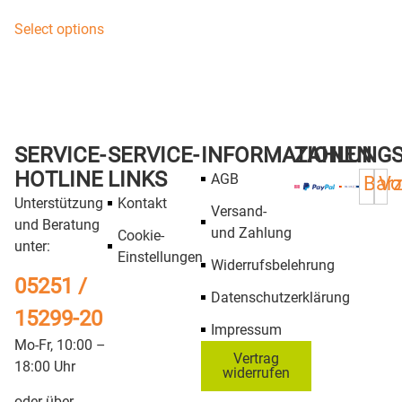
Select options
SERVICE-
SERVICE-
INFORMATIONEN
ZAHLUNG
HOTLINE
LINKS
AGB
Bar
Vo
Unterstützung
Kontakt
Versand-
und Beratung
und Zahlung
Cookie-
unter:
Einstellungen
Widerrufsbelehrung
05251 /
Datenschutzerklärung
15299-20
Impressum
Mo-Fr, 10:00 –
Vertrag
18:00 Uhr
widerrufen
oder über