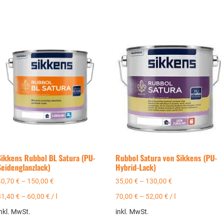
Sikkens Rubbol BL Satura (PU-
Rubbol Satura von Sikkens (PU-
Seidenglanzlack)
Hybrid-Lack)
40,70
€
–
150,00
€
35,00
€
–
130,00
€
81,40
€
–
60,00
€
/
l
70,00
€
–
52,00
€
/
l
nkl. MwSt.
inkl. MwSt.