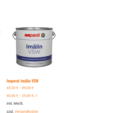
Imparat Imälin VSW
45,30
€
–
89,00
€
60,40
€
–
35,60
€
/
l
inkl. MwSt.
zzgl.
Versandkosten