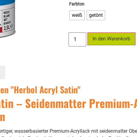
Farbton
weiß
getönt
In den Warenkorb
en "Herbol Acryl Satin"
atin – Seidenmatter Premium-A
en
ertiger, wasserbasierter Premium-Acryllack mit seidenmatter Obe