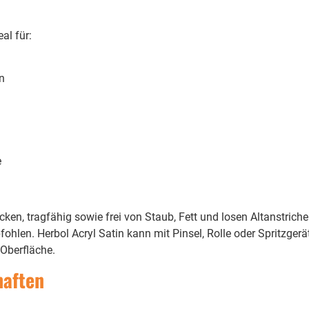
al für:
n
e
ocken, tragfähig sowie frei von Staub, Fett und losen Altanstrich
hlen. Herbol Acryl Satin kann mit Pinsel, Rolle oder Spritzgerät
Oberfläche.
haften