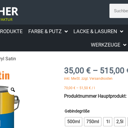
PRODUKTE
FARBE & PUTZ
LACKE & LASUREN
WERKZEUGE
yl Satin
35,00
€
–
515,00
tin
inkl. MwSt. zzgl. Versandkosten
70,00
€
–
51,50
€
/
l
Produktnummer Hauptprodukt:
Gebindegröße
500ml
750ml
1l
2,5l