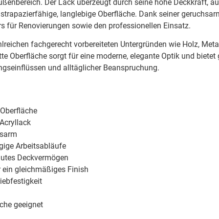
ußenbereich. Der Lack überzeugt durch seine hohe Deckkraft, a
 strapazierfähige, langlebige Oberfläche. Dank seiner geruchsa
rs für Renovierungen sowie den professionellen Einsatz.
hlreichen fachgerecht vorbereiteten Untergründen wie Holz, Meta
e Oberfläche sorgt für eine moderne, elegante Optik und bietet 
ungseinflüssen und alltäglicher Beanspruchung.
 Oberfläche
Acryllack
nsarm
gige Arbeitsabläufe
gutes Deckvermögen
r ein gleichmäßiges Finish
iebfestigkeit
che geeignet