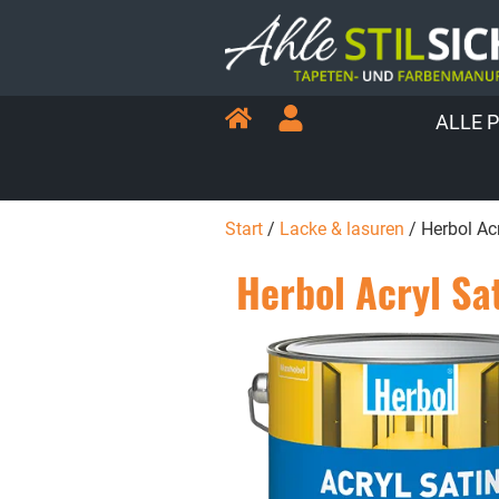
ALLE 
Start
/
Lacke & lasuren
/ Herbol Acr
Herbol Acryl Sa