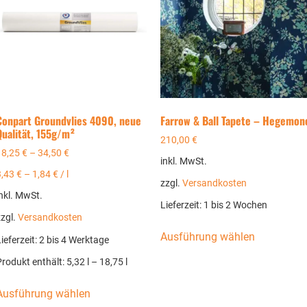
Conpart Groundvlies 4090, neue
Farrow & Ball Tapete – Hegemon
Qualität, 155g/m²
210,00
€
18,25
€
–
34,50
€
inkl. MwSt.
3,43
€
–
1,84
€
/
l
zzgl.
Versandkosten
nkl. MwSt.
Lieferzeit:
1 bis 2 Wochen
zzgl.
Versandkosten
Ausführung wählen
ieferzeit:
2 bis 4 Werktage
Produkt enthält: 5,32
l
– 18,75
l
Ausführung wählen