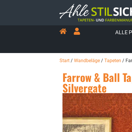
ALLE 
Start
/
Wandbeläge
/
Tapeten
/ Far
Farrow & Ball T
Silvergate