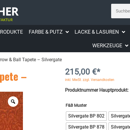
PRODUKTE
FARBE & PUTZ
LACKE & LASUREN
WERKZEUGE
row & Ball Tapete – Silvergate
215,00
€
*
apete –
inkl. MwSt. zzgl. Versandkosten
Produktnummer Hauptprodukt:
F&B Muster
Silvergate BP 802
Silverga
Silvergate BP 878
Silverga