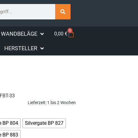
0
WANDBELÄGE
0,00
€
HERSTELLER
FBT-33
Lieferzeit:
1 bis 2 Wochen
te BP 804
Silvergate BP 827
te BP 883