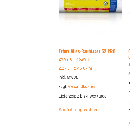
Erfurt Vlies-Rauhfaser 52 PRO
29,99
€
–
45,99
€
2,27
€
–
2,45
€
/
m
inkl. MwSt.
i
zzgl.
Versandkosten
Lieferzeit:
2 bis 4 Werktage
L
Ausführung wählen