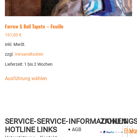
Farrow & Ball Tapete – Feuille
161,00
€
inkl. MwSt.
zzgl.
Versandkosten
Lieferzeit:
1 bis 2 Wochen
Ausführung wählen
SERVICE-
SERVICE-
INFORMATIONEN
ZAHLUNG
HOTLINE
LINKS
AGB
Bar
Vo