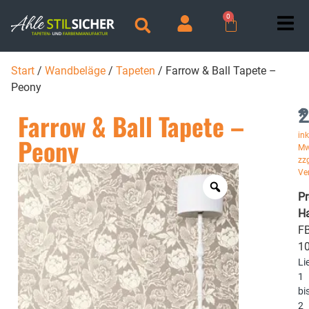
0
Start
/
Wandbeläge
/
Tapeten
/ Farrow & Ball Tapete –
Peony
2
*
Farrow & Ball Tapete –
ink
Peony
Mw
zzg
Ve
P
Ha
FB
1
Li
1
bi
2