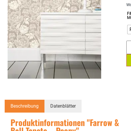
W
F
M
Beschreibung
Datenblätter
Produktinformationen "Farrow &
Ball Tapete – Peony"