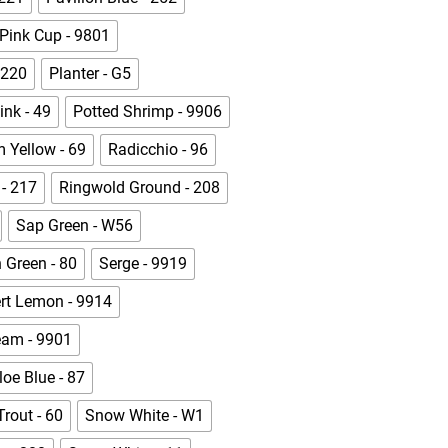
Pink Cup - 9801
 220
Planter - G5
ink - 49
Potted Shrimp - 9906
 Yellow - 69
Radicchio - 96
 - 217
Ringwold Ground - 208
Sap Green - W56
 Green - 80
Serge - 9919
rt Lemon - 9914
eam - 9901
loe Blue - 87
rout - 60
Snow White - W1