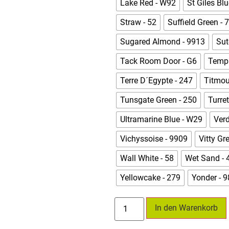
Lake Red - W92
St Giles Blu
Straw - 52
Suffield Green - 
Sugared Almond - 9913
Sut
Tack Room Door - G6
Templ
Terre D´Egypte - 247
Titmou
Tunsgate Green - 250
Turre
Ultramarine Blue - W29
Verd
Vichyssoise - 9909
Vitty Gr
Wall White - 58
Wet Sand - 
Yellowcake - 279
Yonder - 
In den Warenkorb