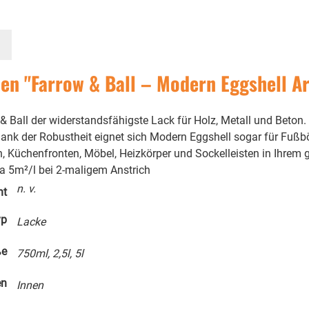
n "Farrow & Ball – Modern Eggshell Ar
 Ball der widerstandsfähigste Lack für Holz, Metall und Beton. 
Dank der Robustheit eignet sich Modern Eggshell sogar für Fuß
n, Küchenfronten, Möbel, Heizkörper und Sockelleisten in Ihre
a 5m²/l bei 2-maligem Anstrich
n. v.
ht
yp
Lacke
ße
750ml, 2,5l, 5l
en
Innen