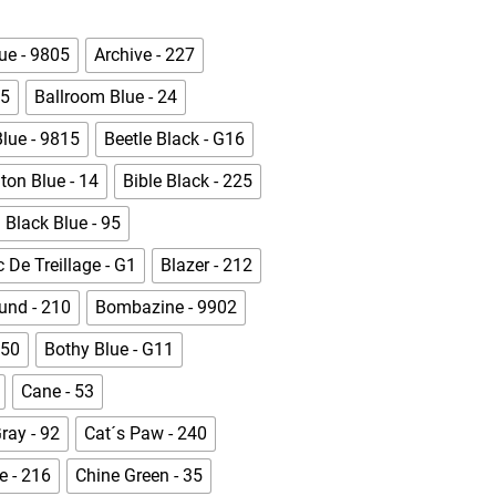
ue - 9805
Archive - 227
75
Ballroom Blue - 24
lue - 9815
Beetle Black - G16
ton Blue - 14
Bible Black - 225
Black Blue - 95
 De Treillage - G1
Blazer - 212
und - 210
Bombazine - 9902
 50
Bothy Blue - G11
Cane - 53
ray - 92
Cat´s Paw - 240
 - 216
Chine Green - 35