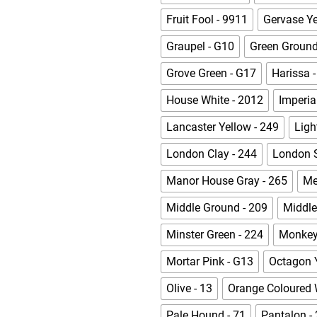
Fruit Fool - 9911
Gervase Ye
Graupel - G10
Green Ground
Grove Green - G17
Harissa 
House White - 2012
Imperia
Lancaster Yellow - 249
Ligh
London Clay - 244
London S
Manor House Gray - 265
Me
Middle Ground - 209
Middle
Minster Green - 224
Monkey 
Mortar Pink - G13
Octagon Y
Olive - 13
Orange Coloured 
Pale Hound - 71
Pantalon -