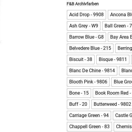
F&B Archivfarben
Acid Drop - 9908
Ancona Bl
Ash Grey - W9
Ball Green - 
Barrow Blue - G8
Bay Area B
Belvedere Blue - 215
Berring
Biscuit - 38
Bisque - 9811
Blanc De Chine - 9814
Blanc
Blooth Pink - 9806
Blue Gro
Bone - 15
Book Room Red -
Buff - 20
Butterweed - 9802
Carriage Green - 94
Castle G
Chappell Green - 83
Chemise