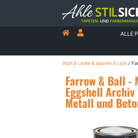
ALLE 
Start
/
Lacke & lasuren
/
Lack
/ Far
Farrow & Ball -
Eggshell Archiv 
Metall und Beto