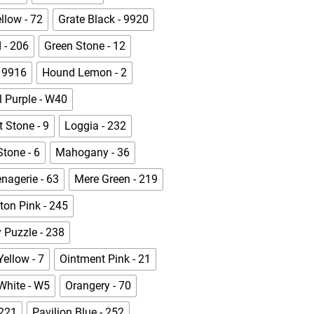
llow - 72
Grate Black - 9920
 - 206
Green Stone - 12
- 9916
Hound Lemon - 2
l Purple - W40
t Stone - 9
Loggia - 232
tone - 6
Mahogany - 36
nagerie - 63
Mere Green - 219
ton Pink - 245
Puzzle - 238
ellow - 7
Ointment Pink - 21
White - W5
Orangery - 70
 221
Pavilion Blue - 252