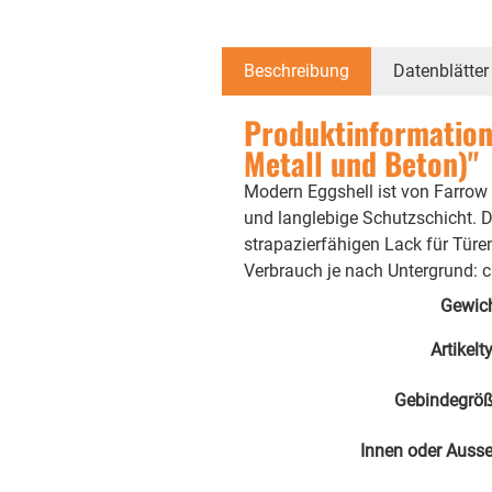
Beschreibung
Datenblätter
Produktinformatione
Metall und Beton)"
Modern Eggshell ist von Farrow &
und langlebige Schutzschicht. 
strapazierfähigen Lack für Türe
Verbrauch je nach Untergrund: c
Gewic
Artikelt
Gebindegrö
Innen oder Auss