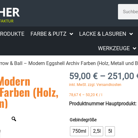
PRODUKTE
FARBE & PUTZ
LACKE & LASUREN
WERKZEUGE
row & Ball – Modern Eggshell Archiv Farben (Holz, Metall und 
59,00
€
–
251,00
 Modern
inkl. MwSt. zzgl. Versandkosten
Farben (Holz,
78,67
€
–
50,20
€
/
l
n)
Produktnummer Hauptprodukt:
Gebindegröße
750ml
2,5l
5l