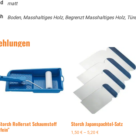
ad
matt
ch
Boden, Masshaltiges Holz, Begrenzt Masshaltiges Holz, Türe
ehlungen
Storch Rollerset Schaumstoff
Storch Japanspachtel-Satz
fein”
1,50
€
–
5,20
€