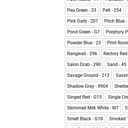
Pea Green - 33
Pelt - 254
Pink Darb - 207
Pitch Blue -
Pond Green - G7
Porphyry P
Powder Blue - 23
Print Room
Rangwali - 296
Rectory Red
Salon Drab - 290
Sand - 45
Savage Ground - 213
Saxon
Shadow Gray - 9904
Sherbe
Singed Red - G15
Single Cr
Skimmed Milk White - W7
S
Smelt Black - G18
Smoked T