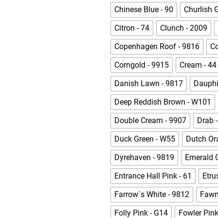
Chinese Blue - 90
Churlish 
Citron - 74
Clunch - 2009
Copenhagen Roof - 9816
Co
Corngold - 9915
Cream - 44
Danish Lawn - 9817
Dauphi
Deep Reddish Brown - W101
Double Cream - 9907
Drab -
Duck Green - W55
Dutch Or
Dyrehaven - 9819
Emerald 
Entrance Hall Pink - 61
Etru
Farrow´s White - 9812
Fawn
Folly Pink - G14
Fowler Pink