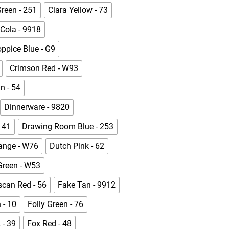
Green - 251
Ciara Yellow - 73
Cola - 9918
ppice Blue - G9
Crimson Red - W93
n - 54
Dinnerware - 9820
 41
Drawing Room Blue - 253
ange - W76
Dutch Pink - 62
Green - W53
scan Red - 56
Fake Tan - 9912
 - 10
Folly Green - 76
 - 39
Fox Red - 48