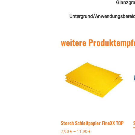
Glanzgr
Untergrund/Anwendungsberei
weitere Produktempf
Storch Schleifpapier FineXX TOP
“
7,90
€
–
11,90
€