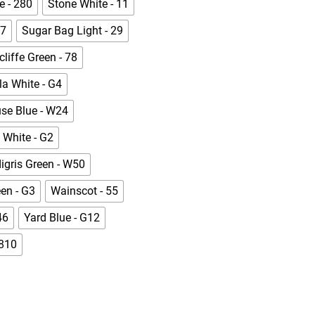
e - 280
Stone White - 11
77
Sugar Bag Light - 29
cliffe Green - 78
a White - G4
se Blue - W24
t White - G2
igris Green - W50
een - G3
Wainscot - 55
46
Yard Blue - G12
9810