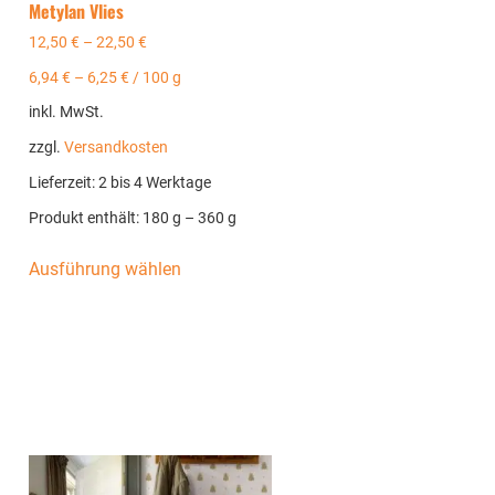
Metylan Vlies
12,50
€
–
22,50
€
6,94
€
–
6,25
€
/
100
g
inkl. MwSt.
zzgl.
Versandkosten
Lieferzeit:
2 bis 4 Werktage
Produkt enthält: 180
g
– 360
g
Ausführung wählen