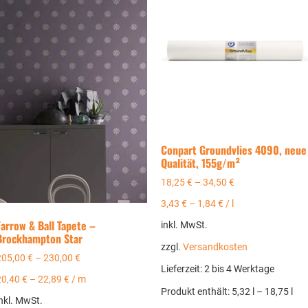
Conpart Groundvlies 4090, neue
Qualität, 155g/m²
18,25
€
–
34,50
€
3,43
€
–
1,84
€
/
l
Farrow & Ball Tapete –
inkl. MwSt.
Brockhampton Star
zzgl.
Versandkosten
205,00
€
–
230,00
€
Lieferzeit:
2 bis 4 Werktage
20,40
€
–
22,89
€
/
m
Produkt enthält: 5,32
l
– 18,75
l
nkl. MwSt.