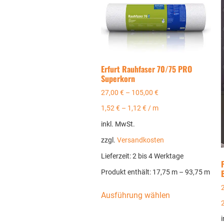
Erfurt Rauhfaser 70/75 PRO
Superkorn
27,00
€
–
105,00
€
1,52
€
–
1,12
€
/
m
inkl. MwSt.
zzgl.
Versandkosten
Lieferzeit:
2 bis 4 Werktage
Produkt enthält: 17,75
m
– 93,75
m
Ausführung wählen
i