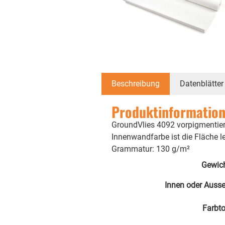
Beschreibung
Datenblätter
Produktinformation
GroundVlies 4092 vorpigmentiert 
Innenwandfarbe ist die Fläche le
Grammatur: 130 g/m²
Gewic
Innen oder Auss
Farbt