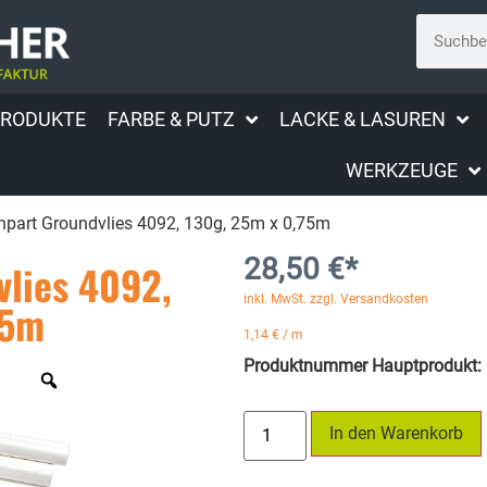
PRODUKTE
FARBE & PUTZ
LACKE & LASUREN
WERKZEUGE
npart Groundvlies 4092, 130g, 25m x 0,75m
28,50
€
*
lies 4092,
inkl. MwSt. zzgl. Versandkosten
75m
1,14
€
/
m
Produktnummer Hauptprodukt:
In den Warenkorb