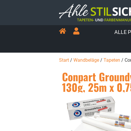
ALLE 
Start
/
Wandbeläge
/
Tapeten
/ Co
Conpart Groundv
130g, 25m x 0,