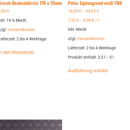
Storch Deckenbürste 170 x 70mm
Pufas Taptengrund weiß TW8
5,50
€
18,30
€
–
44,95
€
inkl. 19 % MwSt.
7,32
€
–
8,99
€
/
l
inkl. MwSt.
zzgl.
Versandkosten
zzgl.
Versandkosten
ieferzeit:
2 bis 4 Werktage
Lieferzeit:
2 bis 4 Werktage
In den Warenkorb
Produkt enthält: 2,5
l
– 5
l
Ausführung wählen