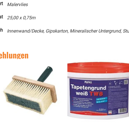
rt
Malervlies
at
25,00 x 0,75m
ch
Innenwand/Decke, Gipskarton, Mineralischer Untergrund, St
ehlungen