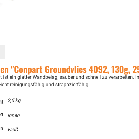
en "Conpart Groundvlies 4092, 130g, 2
ist ein glatter Wandbelag, sauber und schnell zu verarbeiten. I
icht reinigungsfähig und strapazierfähig.
2,5 kg
ht
en
Innen
on
weiß