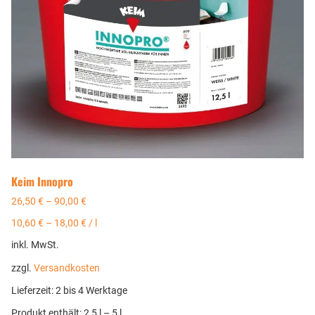
Keim Innopro
26,50
€
–
90,00
€
10,60
€
–
18,00
€
/
l
inkl. MwSt.
zzgl.
Versandkosten
Lieferzeit:
2 bis 4 Werktage
Produkt enthält: 2,5
l
– 5
l