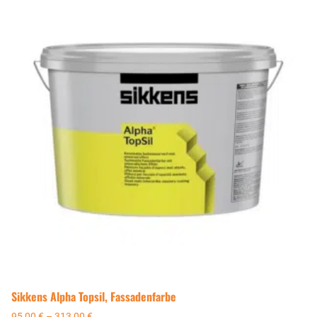
Sikkens Alpha Topsil, Fassadenfarbe
95,00
€
–
313,00
€