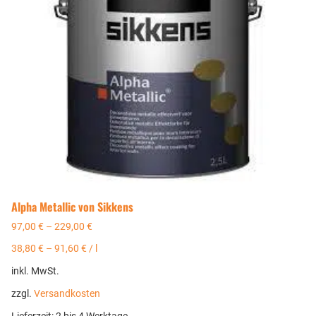
Alpha Metallic von Sikkens
97,00
€
–
229,00
€
38,80
€
–
91,60
€
/
l
inkl. MwSt.
zzgl.
Versandkosten