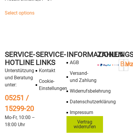
Select options
SERVICE-
SERVICE-
INFORMATIONEN
ZAHLUNG
HOTLINE
LINKS
AGB
Bar
Vo
Unterstützung
Kontakt
Versand-
und Beratung
und Zahlung
Cookie-
unter:
Einstellungen
Widerrufsbelehrung
05251 /
Datenschutzerklärung
15299-20
Impressum
Mo-Fr, 10:00 –
Vertrag
18:00 Uhr
widerrufen