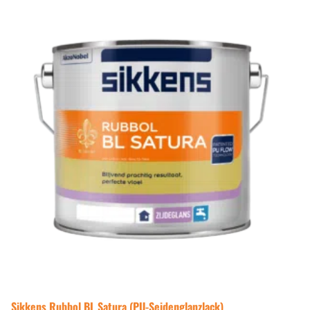
Sikkens Rubbol BL Satura (PU-Seidenglanzlack)