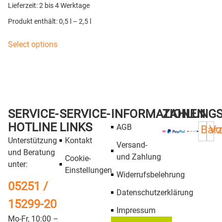
Lieferzeit:
2 bis 4 Werktage
Produkt enthält: 0,5
l
– 2,5
l
Select options
SERVICE-
SERVICE-
INFORMATIONEN
ZAHLUNG
HOTLINE
LINKS
AGB
Bar
Vo
Unterstützung
Kontakt
Versand-
und Beratung
und Zahlung
Cookie-
unter:
Einstellungen
Widerrufsbelehrung
05251 /
Datenschutzerklärung
15299-20
Impressum
Mo-Fr, 10:00 –