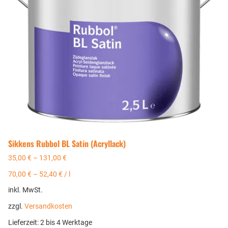
Sikkens Rubbol BL Satin (Acryllack)
35,00
€
–
131,00
€
70,00
€
–
52,40
€
/
l
inkl. MwSt.
zzgl.
Versandkosten
Lieferzeit:
2 bis 4 Werktage