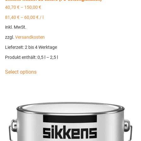
40,70
€
–
150,00
€
81,40
€
–
60,00
€
/
l
inkl. MwSt.
zzgl.
Versandkosten
Lieferzeit:
2 bis 4 Werktage
Produkt enthält: 0,5
l
– 2,5
l
Select options