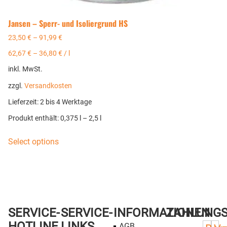
Jansen – Sperr- und Isoliergrund HS
23,50
€
–
91,99
€
62,67
€
–
36,80
€
/
l
inkl. MwSt.
zzgl.
Versandkosten
Lieferzeit:
2 bis 4 Werktage
Produkt enthält: 0,375
l
– 2,5
l
Select options
SERVICE-
SERVICE-
INFORMATIONEN
ZAHLUNG
HOTLINE
LINKS
AGB