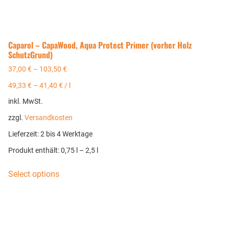
Caparol – CapaWood, Aqua Protect Primer (vorher Holz
SchutzGrund)
37,00
€
–
103,50
€
49,33
€
–
41,40
€
/
l
inkl. MwSt.
zzgl.
Versandkosten
Lieferzeit:
2 bis 4 Werktage
Produkt enthält: 0,75
l
– 2,5
l
Select options