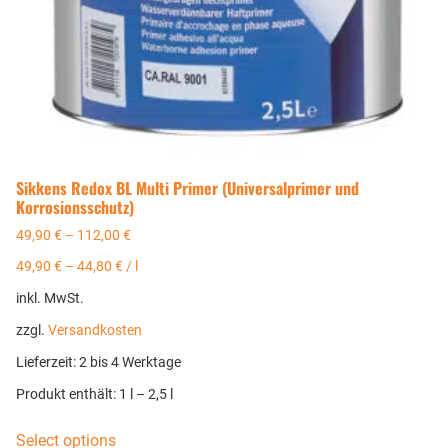
Sikkens Redox BL Multi Primer (Universalprimer und
Korrosionsschutz)
49,90
€
–
112,00
€
49,90
€
–
44,80
€
/
l
inkl. MwSt.
zzgl.
Versandkosten
Lieferzeit:
2 bis 4 Werktage
Produkt enthält: 1
l
– 2,5
l
Select options