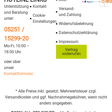
Bar
Vo
Unterstützung
Kontakt
Versand-
und Beratung
und Zahlung
Cookie-
unter:
Einstellungen
Widerrufsbelehrung
05251 /
Datenschutzerklärung
15299-20
Impressum
Mo-Fr, 10:00 –
Vertrag
18:00 Uhr
widerrufen
oder über
unser
Kontaktformular
* Alle Preise inkl. gesetzl. Mehrwertsteuer zzgl.
Versandkosten und ggf. Nachnahmegebühren, wenn nicht
anders angegeben.