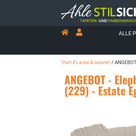
ALLE 
Start
/
Lacke & lasuren
/ ANGEBOT –
ANGEBOT - Elep
(229) - Estate E