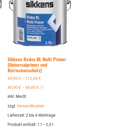
Sikkens Redox BL Multi Primer
(Universalprimer und
Korrosionsschutz)
49,90
€
–
112,00
€
49,90
€
–
44,80
€
/
l
inkl. MwSt.
zzgl.
Versandkosten
Lieferzeit:
2 bis 4 Werktage
Produkt enthält: 1
l
– 2,5
l