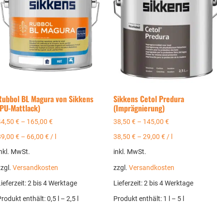
Rubbol BL Magura von Sikkens
Sikkens Cetol Predura
(PU-Mattlack)
(Imprägnierung)
44,50
€
–
165,00
€
38,50
€
–
145,00
€
89,00
€
–
66,00
€
/
l
38,50
€
–
29,00
€
/
l
nkl. MwSt.
inkl. MwSt.
zzgl.
Versandkosten
zzgl.
Versandkosten
ieferzeit:
2 bis 4 Werktage
Lieferzeit:
2 bis 4 Werktage
Produkt enthält: 0,5
l
– 2,5
l
Produkt enthält: 1
l
– 5
l