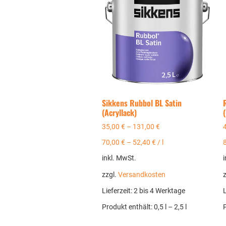
Sikkens Rubbol BL Satin
(Acryllack)
35,00
€
–
131,00
€
70,00
€
–
52,40
€
/
l
inkl. MwSt.
i
zzgl.
Versandkosten
Lieferzeit:
2 bis 4 Werktage
L
Produkt enthält: 0,5
l
– 2,5
l