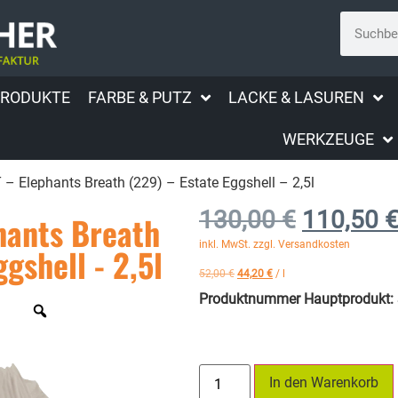
PRODUKTE
FARBE & PUTZ
LACKE & LASUREN
WERKZEUGE
 Elephants Breath (229) – Estate Eggshell – 2,5l
130,00
€
110,50
hants Breath
inkl. MwSt. zzgl. Versandkosten
ggshell - 2,5l
52,00
€
44,20
€
/
l
Produktnummer Hauptprodukt:
In den Warenkorb