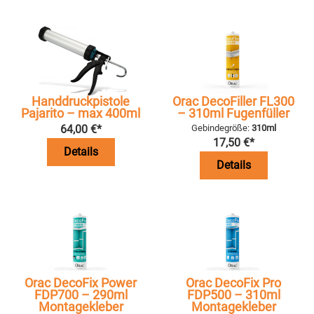
Handdruckpistole
Orac DecoFiller FL300
Pajarito – max 400ml
– 310ml Fugenfüller
64,00
€
*
Gebindegröße:
310ml
17,50
€
*
Details
Details
Orac DecoFix Power
Orac DecoFix Pro
FDP700 – 290ml
FDP500 – 310ml
Montagekleber
Montagekleber