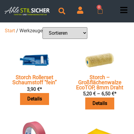
0
Start
/ Werkzeuge
Storch Rollerset
Storch –
Schaumstoff “fein”
Großflächenwalze
EcoTOP, 8mm Draht
3,90
€
*
5,20
€
–
6,50
€
*
Details
Details