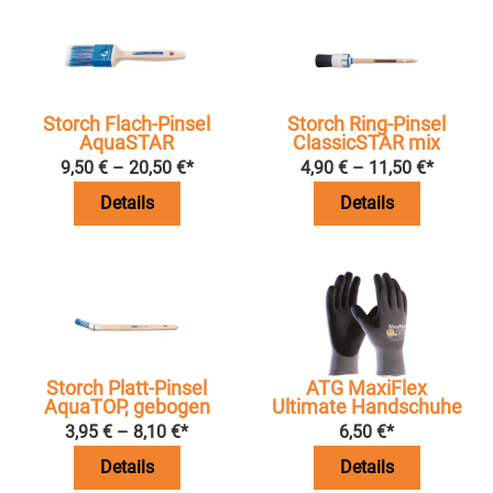
Storch Flach-Pinsel
Storch Ring-Pinsel
AquaSTAR
ClassicSTAR mix
9,50
€
–
20,50
€
*
4,90
€
–
11,50
€
*
Details
Details
Storch Platt-Pinsel
ATG MaxiFlex
AquaTOP, gebogen
Ultimate Handschuhe
3,95
€
–
8,10
€
*
6,50
€
*
Details
Details