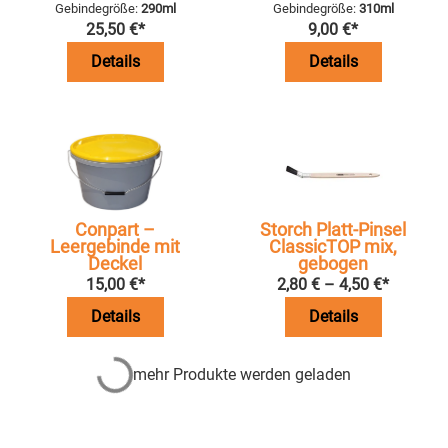
Gebindegröße:
290ml
Gebindegröße:
310ml
25,50
€
*
9,00
€
*
Details
Details
Conpart –
Storch Platt-Pinsel
Leergebinde mit
ClassicTOP mix,
Deckel
gebogen
15,00
€
*
2,80
€
–
4,50
€
*
Details
Details