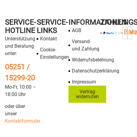
Storch
Storch Flach-Pinsel
Tapezierspachtel
AquaSTAR Soft
3,50
€
*
9,50
€
–
19,95
€
*
Details
Details
Storch Kapselpinsel
Storch Aufsteck-
AquaSTAR soft
Bügel, 6mm Draht,
10cm Breite
10,90
€
–
14,90
€
*
2,10
€
–
2,80
€
*
Details
Details