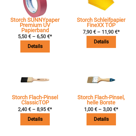
Storch SUNNYpaper
Storch Schleifpapier
Premium UV
FineXX TOP
Papierband
7,90
€
–
11,90
€
*
5,50
€
–
6,50
€
*
Details
Details
Storch Flach-Pinsel
Storch Flach-Pinsel,
ClassicTOP
helle Borste
2,40
€
–
8,95
€
*
1,00
€
–
3,00
€
*
Details
Details