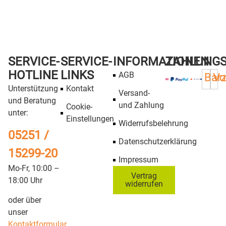
SERVICE-
SERVICE-
INFORMATIONEN
ZAHLUNG
HOTLINE
LINKS
AGB
Bar
Vo
Unterstützung
Kontakt
Versand-
und Beratung
und Zahlung
Cookie-
unter:
Einstellungen
Widerrufsbelehrung
05251 /
Datenschutzerklärung
15299-20
Impressum
Mo-Fr, 10:00 –
Vertrag
18:00 Uhr
widerrufen
oder über
unser
Kontaktformular